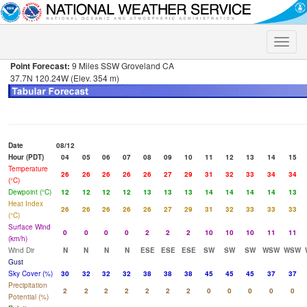
Toggle
naviga
Point Forecast:
9 Miles SSW Groveland CA
37.7N 120.24W (Elev. 354 m)
Date
08/12
Hour (PDT)
04
05
06
07
08
09
10
11
12
13
14
15
Temperature
26
26
26
26
26
27
29
31
32
33
34
34
(°C)
Dewpoint (°C)
12
12
12
12
13
13
13
14
14
14
14
13
Heat Index
26
26
26
26
26
27
29
31
32
33
33
33
(°C)
Surface Wind
0
0
0
0
2
2
2
10
10
10
11
11
(km/h)
Wind Dir
N
N
N
N
ESE
ESE
ESE
SW
SW
SW
WSW
WSW
Gust
Sky Cover (%)
30
32
32
32
38
38
38
45
45
45
37
37
Precipitation
2
2
2
2
2
2
2
0
0
0
0
0
Potential (%)