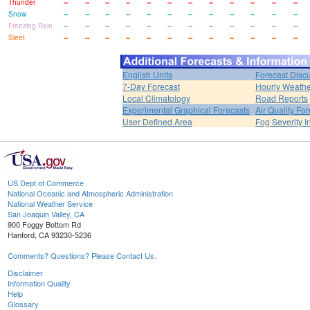
Thunder
--
--
--
--
--
--
--
--
--
--
--
--
Snow
--
--
--
--
--
--
--
--
--
--
--
--
Freezing Rain
--
--
--
--
--
--
--
--
--
--
--
--
Sleet
--
--
--
--
--
--
--
--
--
--
--
--
English Units
Forecast Disc
7-Day Forecast
Hourly Weath
Local Climatology
Road Reports
Experimental Graphical Forecasts
Air Quality Fo
User Defined Area
Fog Severity I
US Dept of Commerce
National Oceanic and Atmospheric Administration
National Weather Service
San Joaquin Valley, CA
900 Foggy Bottom Rd
Hanford, CA 93230-5236
Comments? Questions? Please Contact Us.
Disclaimer
Information Quality
Help
Glossary