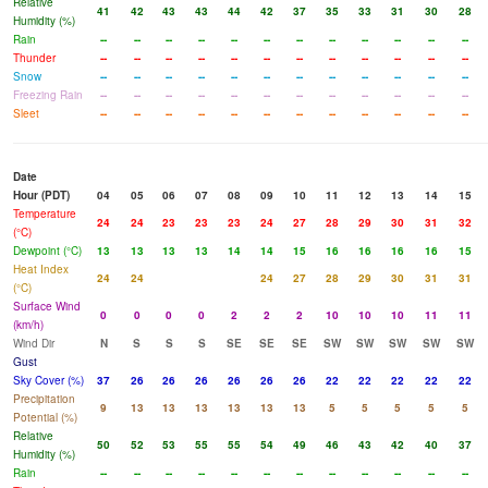
Relative
41
42
43
43
44
42
37
35
33
31
30
28
Humidity (%)
Rain
--
--
--
--
--
--
--
--
--
--
--
--
Thunder
--
--
--
--
--
--
--
--
--
--
--
--
Snow
--
--
--
--
--
--
--
--
--
--
--
--
Freezing Rain
--
--
--
--
--
--
--
--
--
--
--
--
Sleet
--
--
--
--
--
--
--
--
--
--
--
--
Date
Hour (PDT)
04
05
06
07
08
09
10
11
12
13
14
15
Temperature
24
24
23
23
23
24
27
28
29
30
31
32
(°C)
Dewpoint (°C)
13
13
13
13
14
14
15
16
16
16
16
15
Heat Index
24
24
24
27
28
29
30
31
31
(°C)
Surface Wind
0
0
0
0
2
2
2
10
10
10
11
11
(km/h)
Wind Dir
N
S
S
S
SE
SE
SE
SW
SW
SW
SW
SW
Gust
Sky Cover (%)
37
26
26
26
26
26
26
22
22
22
22
22
Precipitation
9
13
13
13
13
13
13
5
5
5
5
5
Potential (%)
Relative
50
52
53
55
55
54
49
46
43
42
40
37
Humidity (%)
Rain
--
--
--
--
--
--
--
--
--
--
--
--