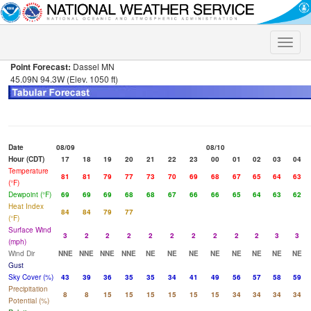
Toggle
naviga
Point Forecast:
Dassel MN
45.09N 94.3W (Elev. 1050 ft)
Date
08/09
08/10
Hour (CDT)
17
18
19
20
21
22
23
00
01
02
03
04
Temperature
81
81
79
77
73
70
69
68
67
65
64
63
(°F)
Dewpoint (°F)
69
69
69
68
68
67
66
66
65
64
63
62
Heat Index
84
84
79
77
(°F)
Surface Wind
3
2
2
2
2
2
2
2
2
2
3
3
(mph)
Wind Dir
NNE
NNE
NNE
NNE
NE
NE
NE
NE
NE
NE
NE
NE
Gust
Sky Cover (%)
43
39
36
35
35
34
41
49
56
57
58
59
Precipitation
8
8
15
15
15
15
15
15
34
34
34
34
Potential (%)