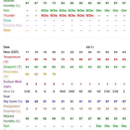
Relative
67
67
72
74
84
90
90
93
93
97
97
97
Humidity (%)
Rain
--
--
SChc
SChc
SChc
SChc
SChc
SChc
Chc
Chc
Chc
Chc
Thunder
--
--
SChc
SChc
SChc
SChc
SChc
SChc
--
--
--
--
Snow
--
--
--
--
--
--
--
--
--
--
--
--
Freezing Rain
--
--
--
--
--
--
--
--
--
--
--
--
Sleet
--
--
--
--
--
--
--
--
--
--
--
--
Date
08/11
Hour (CDT)
17
18
19
20
21
22
23
00
01
02
03
04
Temperature
81
80
79
76
73
70
68
67
66
65
64
63
(°F)
Dewpoint (°F)
64
65
65
65
64
64
64
63
63
62
62
61
Heat Index
83
82
79
76
(°F)
Surface Wind
5
3
3
2
1
1
1
1
1
1
1
1
(mph)
Wind Dir
ENE
N
N
N
NNE
NNE
NE
NE
NE
ENE
ENE
E
Gust
Sky Cover (%)
29
28
31
31
31
31
31
31
57
57
57
57
Precipitation
8
8
10
10
10
10
10
10
33
33
33
33
Potential (%)
Relative
56
60
62
69
73
81
87
87
90
90
93
93
Humidity (%)
Rain
--
--
--
--
--
--
--
--
Chc
Chc
Chc
Chc