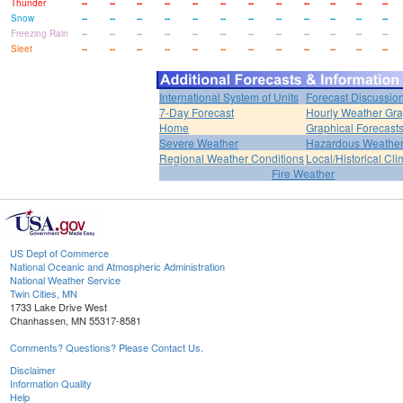
Thunder
--
--
--
--
--
--
--
--
--
--
--
--
Snow
--
--
--
--
--
--
--
--
--
--
--
--
Freezing Rain
--
--
--
--
--
--
--
--
--
--
--
--
Sleet
--
--
--
--
--
--
--
--
--
--
--
--
International System of Units
Forecast Discussio
7-Day Forecast
Hourly Weather Gr
Home
Graphical Forecast
Severe Weather
Hazardous Weather
Regional Weather Conditions
Local/Historical Cl
Fire Weather
US Dept of Commerce
National Oceanic and Atmospheric Administration
National Weather Service
Twin Cities, MN
1733 Lake Drive West
Chanhassen, MN 55317-8581
Comments? Questions? Please Contact Us.
Disclaimer
Information Quality
Help