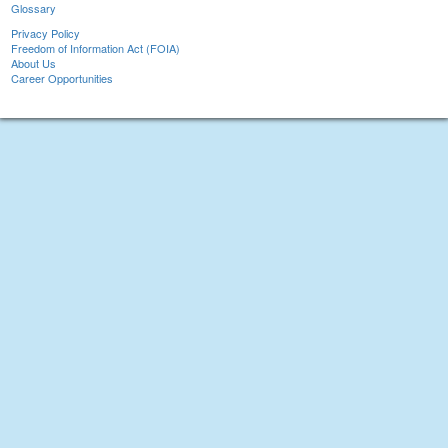
Glossary
Privacy Policy
Freedom of Information Act (FOIA)
About Us
Career Opportunities