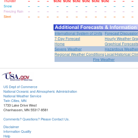
Thunder
--
--
--
SChc
SChc
SChc
SChc
SChc
SChc
--
--
--
Snow
--
--
--
--
--
--
--
--
--
--
--
--
Freezing Rain
--
--
--
--
--
--
--
--
--
--
--
--
Sleet
--
--
--
--
--
--
--
--
--
--
--
--
International System of Units
Forecast Discussio
7-Day Forecast
Hourly Weather Gr
Home
Graphical Forecast
Severe Weather
Hazardous Weather
Regional Weather Conditions
Local/Historical Cl
Fire Weather
US Dept of Commerce
National Oceanic and Atmospheric Administration
National Weather Service
Twin Cities, MN
1733 Lake Drive West
Chanhassen, MN 55317-8581
Comments? Questions? Please Contact Us.
Disclaimer
Information Quality
Help