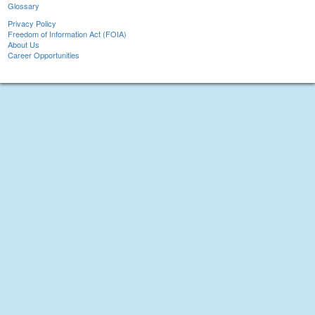
Glossary
Privacy Policy
Freedom of Information Act (FOIA)
About Us
Career Opportunities