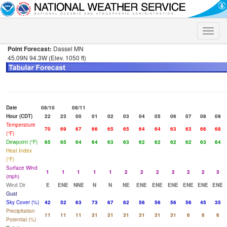
Toggle
naviga
Point Forecast:
Dassel MN
45.09N 94.3W (Elev. 1050 ft)
Date
08/10
08/11
Hour (CDT)
22
23
00
01
02
03
04
05
06
07
08
09
Temperature
70
69
67
66
65
65
64
64
63
63
66
68
(°F)
Dewpoint (°F)
65
65
64
64
63
63
62
62
62
62
63
64
Heat Index
(°F)
Surface Wind
1
1
1
1
1
2
2
2
2
2
2
3
(mph)
Wind Dir
E
ENE
NNE
N
N
NE
ENE
ENE
ENE
ENE
ENE
ENE
Gust
Sky Cover (%)
42
52
63
73
67
62
56
56
56
56
45
35
Precipitation
11
11
11
31
31
31
31
31
31
6
6
6
Potential (%)