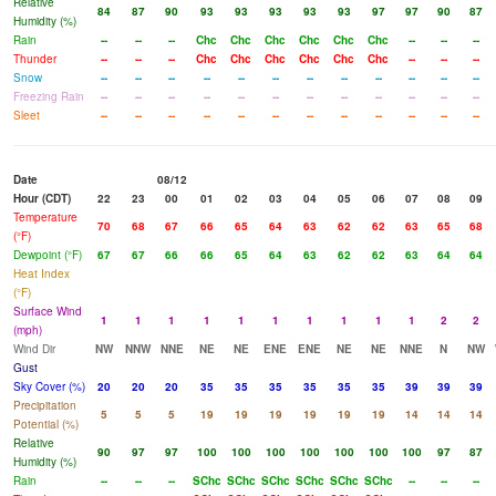
Relative
84
87
90
93
93
93
93
93
97
97
90
87
Humidity (%)
Rain
--
--
--
Chc
Chc
Chc
Chc
Chc
Chc
--
--
--
Thunder
--
--
--
Chc
Chc
Chc
Chc
Chc
Chc
--
--
--
Snow
--
--
--
--
--
--
--
--
--
--
--
--
Freezing Rain
--
--
--
--
--
--
--
--
--
--
--
--
Sleet
--
--
--
--
--
--
--
--
--
--
--
--
Date
08/12
Hour (CDT)
22
23
00
01
02
03
04
05
06
07
08
09
Temperature
70
68
67
66
65
64
63
62
62
63
65
68
(°F)
Dewpoint (°F)
67
67
66
66
65
64
63
62
62
63
64
64
Heat Index
(°F)
Surface Wind
1
1
1
1
1
1
1
1
1
1
2
2
(mph)
Wind Dir
NW
NNW
NNE
NE
NE
ENE
ENE
NE
NE
NNE
N
NW
Gust
Sky Cover (%)
20
20
20
35
35
35
35
35
35
39
39
39
Precipitation
5
5
5
19
19
19
19
19
19
14
14
14
Potential (%)
Relative
90
97
97
100
100
100
100
100
100
100
97
87
Humidity (%)
Rain
--
--
--
SChc
SChc
SChc
SChc
SChc
SChc
--
--
--