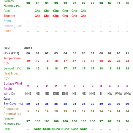
Relative
90
93
93
93
93
93
97
97
90
87
81
76
Humidity (%)
Rain
--
Chc
Chc
Chc
Chc
Chc
Chc
--
--
--
--
--
Thunder
--
Chc
Chc
Chc
Chc
Chc
Chc
--
--
--
--
--
Snow
--
--
--
--
--
--
--
--
--
--
--
--
Freezing Rain
--
--
--
--
--
--
--
--
--
--
--
--
Sleet
--
--
--
--
--
--
--
--
--
--
--
--
Date
08/12
Hour (CDT)
00
01
02
03
04
05
06
07
08
09
10
11
Temperature
19
19
18
18
17
17
17
17
18
20
22
23
(°C)
Dewpoint (°C)
19
19
18
18
17
17
17
17
18
18
18
18
Heat Index
(°C)
Surface Wind
2
2
2
2
2
2
2
2
3
3
5
8
(km/h)
Wind Dir
NNE
NE
NE
ENE
ENE
NE
NE
NNE
N
NW
WNW
WNW
Gust
Sky Cover (%)
20
35
35
35
35
35
35
39
39
39
39
39
Precipitation
5
19
19
19
19
19
19
14
14
14
14
14
Potential (%)
Relative
97
100
100
100
100
100
100
100
97
87
81
76
Humidity (%)
Rain
--
SChc
SChc
SChc
SChc
SChc
SChc
--
--
--
--
--