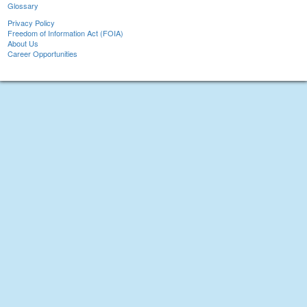
Glossary
Privacy Policy
Freedom of Information Act (FOIA)
About Us
Career Opportunities