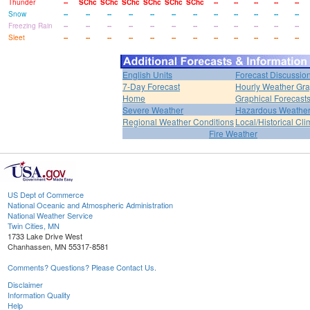
Thunder
--
SChc
SChc
SChc
SChc
SChc
SChc
--
--
--
--
--
Snow
--
--
--
--
--
--
--
--
--
--
--
--
Freezing Rain
--
--
--
--
--
--
--
--
--
--
--
--
Sleet
--
--
--
--
--
--
--
--
--
--
--
--
English Units
Forecast Discussio
7-Day Forecast
Hourly Weather Gr
Home
Graphical Forecast
Severe Weather
Hazardous Weather
Regional Weather Conditions
Local/Historical Cl
Fire Weather
US Dept of Commerce
National Oceanic and Atmospheric Administration
National Weather Service
Twin Cities, MN
1733 Lake Drive West
Chanhassen, MN 55317-8581
Comments? Questions? Please Contact Us.
Disclaimer
Information Quality
Help