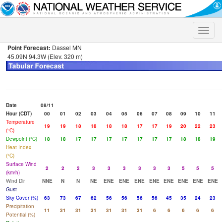
Toggle
naviga
Point Forecast:
Dassel MN
45.09N 94.3W (Elev. 320 m)
Date
08/11
Hour (CDT)
00
01
02
03
04
05
06
07
08
09
10
11
Temperature
19
19
18
18
18
18
17
17
19
20
22
23
(°C)
Dewpoint (°C)
18
18
17
17
17
17
17
17
17
18
18
19
Heat Index
(°C)
Surface Wind
2
2
2
3
3
3
3
3
3
5
5
5
(km/h)
Wind Dir
NNE
N
N
NE
ENE
ENE
ENE
ENE
ENE
ENE
ENE
ENE
Gust
Sky Cover (%)
63
73
67
62
56
56
56
56
45
35
24
23
Precipitation
11
31
31
31
31
31
31
6
6
6
6
6
Potential (%)