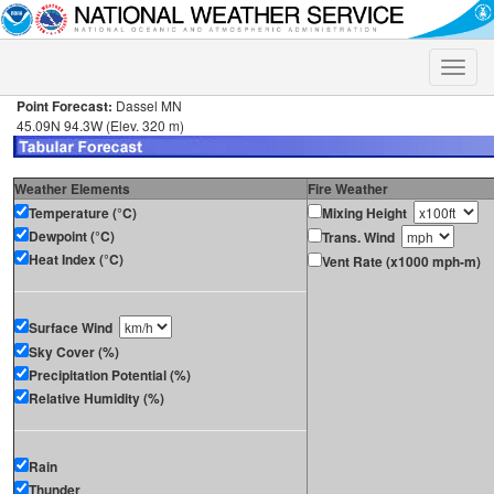
Toggle
naviga
Point Forecast:
Dassel MN
45.09N 94.3W (Elev. 320 m)
Weather Elements
Fire Weather
Temperature (°C)
Mixing Height
Dewpoint (°C)
Trans. Wind
Heat Index (°C)
Vent Rate (x1000 mph-m)
Surface Wind
Sky Cover (%)
Precipitation Potential (%)
Relative Humidity (%)
Rain
Thunder