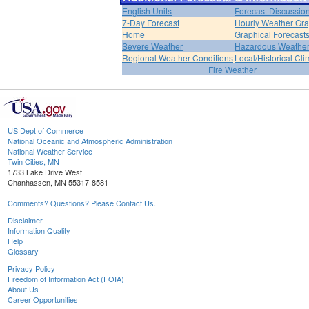
English Units
Forecast Discussio
7-Day Forecast
Hourly Weather Gr
Home
Graphical Forecast
Severe Weather
Hazardous Weather
Regional Weather Conditions
Local/Historical Cl
Fire Weather
US Dept of Commerce
National Oceanic and Atmospheric Administration
National Weather Service
Twin Cities, MN
1733 Lake Drive West
Chanhassen, MN 55317-8581
Comments? Questions? Please Contact Us.
Disclaimer
Information Quality
Help
Glossary
Privacy Policy
Freedom of Information Act (FOIA)
About Us
Career Opportunities