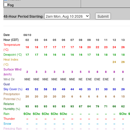
Fog
48-Hour Period Starting:
Date
08/10
Hour (CDT)
02
03
04
05
06
07
08
09
10
11
12
13
Temperature
18
18
17
17
17
17
18
20
22
23
24
26
(°C)
Dewpoint (°C)
17
17
16
16
16
16
16
17
18
18
18
18
Heat Index
24
26
(°C)
Surface Wind
2
3
3
3
3
3
5
5
8
8
8
8
(km/h)
Wind Dir
NNE
NNE
NNE
NNE
NNE
NNE
NE
ENE
ENE
ENE
E
E
Gust
Sky Cover (%)
45
52
58
53
49
44
40
35
31
30
30
29
Precipitation
20
20
20
20
20
6
6
6
6
6
6
15
Potential (%)
Relative
93
93
93
93
93
93
87
84
79
71
66
62
Humidity (%)
Rain
SChc
SChc
SChc
SChc
SChc
--
--
--
--
--
--
SChc
S
Thunder
--
--
--
--
--
--
--
--
--
--
--
--
Snow
--
--
--
--
--
--
--
--
--
--
--
--
Freezing Rain
--
--
--
--
--
--
--
--
--
--
--
--