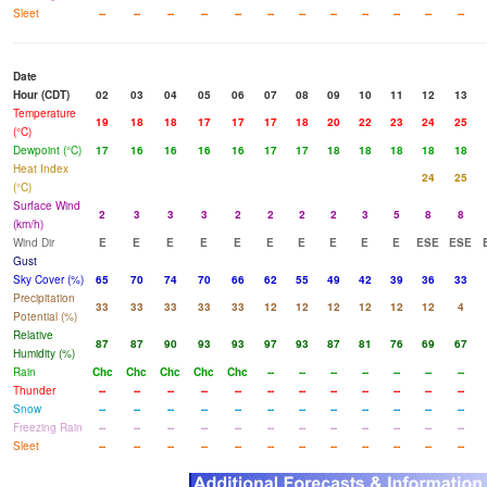
Sleet
--
--
--
--
--
--
--
--
--
--
--
--
Date
Hour (CDT)
02
03
04
05
06
07
08
09
10
11
12
13
Temperature
19
18
18
17
17
17
18
20
22
23
24
25
(°C)
Dewpoint (°C)
17
16
16
16
16
17
17
18
18
18
18
18
Heat Index
24
25
(°C)
Surface Wind
2
3
3
3
2
2
2
2
3
5
8
8
(km/h)
Wind Dir
E
E
E
E
E
E
E
E
E
E
ESE
ESE
Gust
Sky Cover (%)
65
70
74
70
66
62
55
49
42
39
36
33
Precipitation
33
33
33
33
33
12
12
12
12
12
12
4
Potential (%)
Relative
87
87
90
93
93
97
93
87
81
76
69
67
Humidity (%)
Rain
Chc
Chc
Chc
Chc
Chc
--
--
--
--
--
--
--
Thunder
--
--
--
--
--
--
--
--
--
--
--
--
Snow
--
--
--
--
--
--
--
--
--
--
--
--
Freezing Rain
--
--
--
--
--
--
--
--
--
--
--
--
Sleet
--
--
--
--
--
--
--
--
--
--
--
--