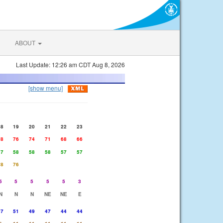
ABOUT
Last Update: 12:26 am CDT Aug 8, 2026
[show menu]
18
19
20
21
22
23
78
76
74
71
68
66
57
58
58
58
57
57
78
76
5
5
5
5
5
3
N
N
N
NE
NE
E
47
51
49
47
44
44