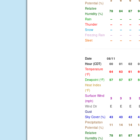
5
6
6
Potential (%)
Relative
78
84
87
9
Humidity (%)
Rain
--
--
--
-
Thunder
--
--
--
-
Snow
--
--
--
-
Freezing Rain
--
--
--
-
Sleet
--
--
--
-
Date
08/11
Hour (CDT)
00
01
02
0
Temperature
64
63
61
6
(°F)
Dewpoint (°F)
57
57
57
5
Heat Index
(°F)
Surface Wind
3
3
3
(mph)
Wind Dir
E
E
E
Gust
Sky Cover (%)
43
43
42
4
Precipitation
11
14
14
1
Potential (%)
Relative
78
81
87
8
Humidity (%)