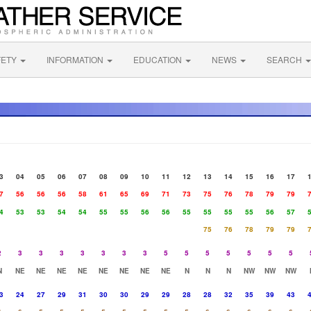
FETY
INFORMATION
EDUCATION
NEWS
SEARCH
3
04
05
06
07
08
09
10
11
12
13
14
15
16
17
7
56
56
56
58
61
65
69
71
73
75
76
78
79
79
4
53
53
54
54
55
55
56
56
55
55
55
55
56
57
75
76
78
79
79
2
3
3
3
3
3
3
3
5
5
5
5
5
5
5
N
NE
NE
NE
NE
NE
NE
NE
NE
N
N
N
NW
NW
NW
3
24
27
29
31
30
30
29
29
28
28
32
35
39
43