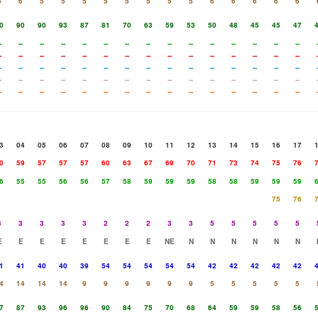
6
6
5
5
5
5
5
5
5
5
6
6
6
6
6
0
90
90
93
87
81
70
63
59
53
50
48
45
45
47
-
--
--
--
--
--
--
--
--
--
--
--
--
--
--
-
--
--
--
--
--
--
--
--
--
--
--
--
--
--
-
--
--
--
--
--
--
--
--
--
--
--
--
--
--
-
--
--
--
--
--
--
--
--
--
--
--
--
--
--
-
--
--
--
--
--
--
--
--
--
--
--
--
--
--
3
04
05
06
07
08
09
10
11
12
13
14
15
16
17
0
59
57
57
57
60
63
67
69
70
71
73
74
75
76
6
55
55
56
56
57
58
59
59
59
58
58
59
59
59
75
76
3
3
3
3
3
2
2
2
3
3
5
5
5
5
5
E
E
E
E
E
E
E
E
NE
N
N
N
N
N
N
1
41
40
40
39
54
54
54
54
54
42
42
42
42
42
4
14
14
14
9
9
9
9
9
9
5
5
5
5
5
7
87
93
96
96
90
84
75
70
68
64
59
59
58
56