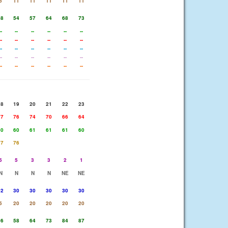
6
11
11
11
11
11
48
54
57
64
68
73
--
--
--
--
--
--
--
--
--
--
--
--
--
--
--
--
--
--
--
--
--
--
--
--
--
--
--
--
--
--
18
19
20
21
22
23
77
76
74
70
66
64
60
60
61
61
61
60
77
76
5
5
3
3
2
1
N
N
N
N
NE
NE
42
30
30
30
30
30
5
20
20
20
20
20
56
58
64
73
84
87