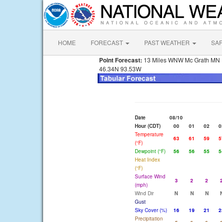
HOME
FORECAST
PAST WEATHER
SA
Point Forecast:
13 Miles WNW Mc Grath MN
46.34N 93.53W
Date
08/10
Hour (CDT)
00
01
02
0
Temperature
63
61
59
5
(°F)
Dewpoint (°F)
56
56
55
5
Heat Index
(°F)
Surface Wind
3
2
2
(mph)
Wind Dir
N
N
N
Gust
Sky Cover (%)
16
19
21
2
Precipitation