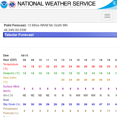
Toggle
naviga
Point Forecast:
13 Miles WNW Mc Grath MN
46.34N 93.53W
Date
08/10
Hour (CDT)
08
09
10
11
12
13
14
15
16
17
18
19
2
Temperature
16
18
21
22
23
24
24
26
26
26
26
24
2
(°C)
Dewpoint (°C)
13
13
13
13
13
13
13
13
13
14
14
14
1
Heat Index
24
24
26
26
26
26
24
(°C)
Surface Wind
5
5
5
8
8
8
8
8
8
8
8
8
(km/h)
Wind Dir
NE
NE
NE
NE
N
N
N
NW
NW
NW
N
N
Gust
Sky Cover (%)
30
30
29
29
28
28
32
35
39
43
47
51
4
Precipitation
5
5
5
5
5
6
6
6
6
6
6
11
1
Potential (%)