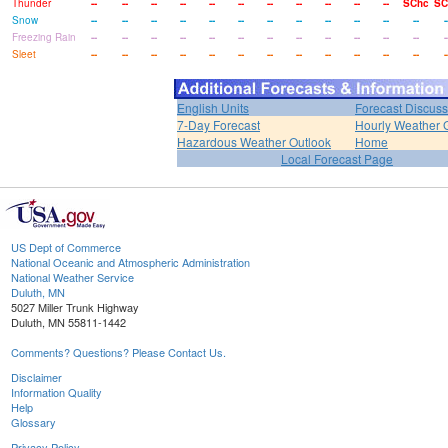
Thunder
--
--
--
--
--
--
--
--
--
--
--
SChc
SC
Snow
--
--
--
--
--
--
--
--
--
--
--
--
-
Freezing Rain
--
--
--
--
--
--
--
--
--
--
--
--
-
Sleet
--
--
--
--
--
--
--
--
--
--
--
--
-
English Units
Forecast Discuss
7-Day Forecast
Hourly Weather 
Hazardous Weather Outlook
Home
Local Forecast Page
US Dept of Commerce
National Oceanic and Atmospheric Administration
National Weather Service
Duluth, MN
5027 Miller Trunk Highway
Duluth, MN 55811-1442
Comments? Questions? Please Contact Us.
Disclaimer
Information Quality
Help
Glossary
Privacy Policy