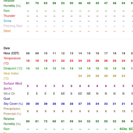
Relative
81
70
63
59
53
50
48
45
45
47
48
54
5
Humidity (%)
Rain
--
--
--
--
--
--
--
--
--
--
--
--
-
Thunder
--
--
--
--
--
--
--
--
--
--
--
--
-
Snow
--
--
--
--
--
--
--
--
--
--
--
--
-
Freezing Rain
--
--
--
--
--
--
--
--
--
--
--
--
-
Sleet
--
--
--
--
--
--
--
--
--
--
--
--
-
Date
Hour (CDT)
08
09
10
11
12
13
14
15
16
17
18
19
2
Temperature
16
18
19
21
22
23
24
25
26
26
26
24
2
(°C)
Dewpoint (°C)
14
14
14
15
14
14
14
14
15
15
15
16
1
Heat Index
24
25
26
26
26
24
(°C)
Surface Wind
5
3
3
3
5
8
8
8
8
8
5
5
(km/h)
Wind Dir
E
E
E
E
SE
S
SE
NE
N
N
N
N
Gust
Sky Cover (%)
39
39
39
38
38
38
37
35
34
33
31
31
3
Precipitation
9
9
9
9
9
6
6
6
6
6
6
18
1
Potential (%)
Relative
90
81
73
68
61
59
54
52
52
50
52
58
6
Humidity (%)
Rain
--
--
--
--
--
--
--
--
--
--
--
SChc
SC