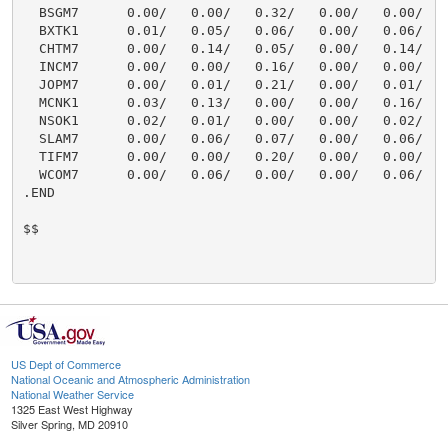
  BSGM7      0.00/   0.00/   0.32/   0.00/   0.00/    
  BXTK1      0.01/   0.05/   0.06/   0.00/   0.06/    
  CHTM7      0.00/   0.14/   0.05/   0.00/   0.14/    
  INCM7      0.00/   0.00/   0.16/   0.00/   0.00/    
  JOPM7      0.00/   0.01/   0.21/   0.00/   0.01/    
  MCNK1      0.03/   0.13/   0.00/   0.00/   0.16/    
  NSOK1      0.02/   0.01/   0.00/   0.00/   0.02/    
  SLAM7      0.00/   0.06/   0.07/   0.00/   0.06/    
  TIFM7      0.00/   0.00/   0.20/   0.00/   0.00/    
  WCOM7      0.00/   0.06/   0.00/   0.00/   0.06/    
.END

$$

US Dept of Commerce
National Oceanic and Atmospheric Administration
National Weather Service
1325 East West Highway
Silver Spring, MD 20910