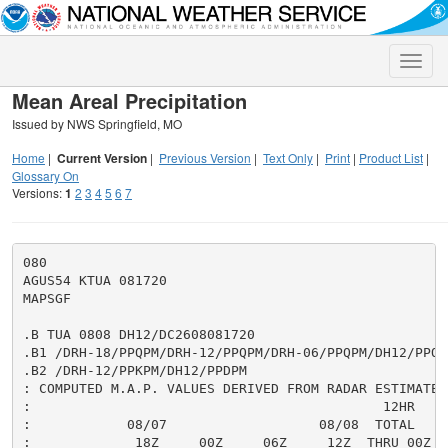
Toggle
naviga
Mean Areal Precipitation
Issued by NWS Springfield, MO
Home
|
Current Version
|
Previous Version
|
Text Only
|
Print
|
Product List
|
Glossary On
Versions:
1
2
3
4
5
6
7
080

AGUS54 KTUA 081720

MAPSGF

.B TUA 0808 DH12/DC2608081720

.B1 /DRH-18/PPQPM/DRH-12/PPQPM/DRH-06/PPQPM/DH12/PPQPM
.B2 /DRH-12/PPKPM/DH12/PPDPM

: COMPUTED M.A.P. VALUES DERIVED FROM RADAR ESTIMATES,
:                                            12HR     
:            08/07                   08/08  TOTAL     
:             18Z     00Z     06Z     12Z  THRU 00Z  T