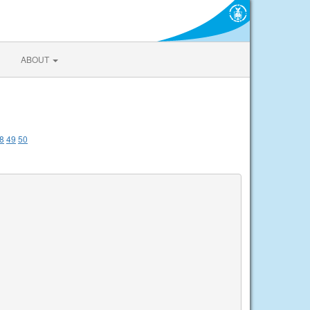
ABOUT
8
49
50