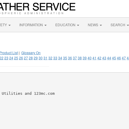
FETY
INFORMATION
EDUCATION
NEWS
SEARCH
Product List
|
Glossary On
22
23
24
25
26
27
28
29
30
31
32
33
34
35
36
37
38
39
40
41
42
43
44
45
46
47
4