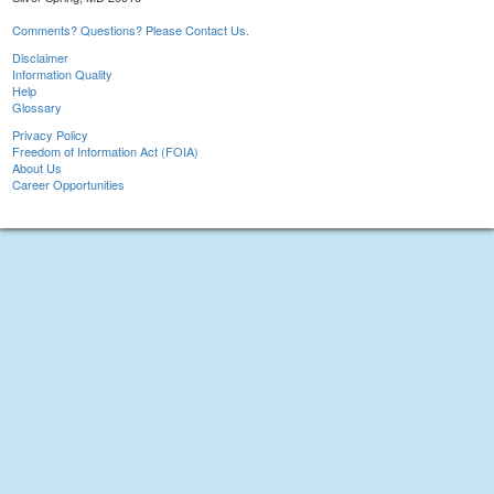
Comments? Questions? Please Contact Us.
Disclaimer
Information Quality
Help
Glossary
Privacy Policy
Freedom of Information Act (FOIA)
About Us
Career Opportunities