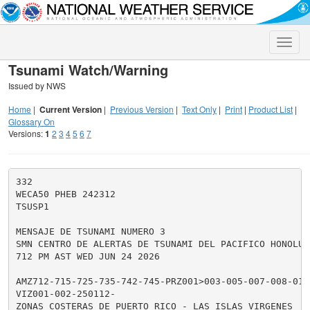
Toggle
naviga
Tsunami Watch/Warning
Issued by NWS
Home
|
Current Version
|
Previous Version
|
Text Only
|
Print
|
Product List
|
Glossary On
Versions:
1
2
3
4
5
6
7
332

WECA50 PHEB 242312

TSUSP1

MENSAJE DE TSUNAMI NUMERO 3

SMN CENTRO DE ALERTAS DE TSUNAMI DEL PACIFICO HONOLULU
712 PM AST WED JUN 24 2026

AMZ712-715-725-735-742-745-PRZ001>003-005-007-008-010>
VIZ001-002-250112-

ZONAS COSTERAS DE PUERTO RICO - LAS ISLAS VIRGENES
