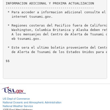
INFORMACION ADICIONAL Y PROXIMA ACTUALIZACION

---------------------------------------------

 * Para acceder a informacion adicional consulte el si
   internet tsunami.gov.

 * Regiones costeras del Pacifico fuera de California,
   Washington, Columbia Britanica y Alaska deben refer
   A los mensanjes del Centro de Alerta de Tsunami del
   eb tsunami.gov.

 * Este sera el ultimo boletin proveniente del Centro 
   de Alerta de Tsunami de los Estados Unidos para est
$$

US Dept of Commerce
National Oceanic and Atmospheric Administration
National Weather Service
1325 East West Highway