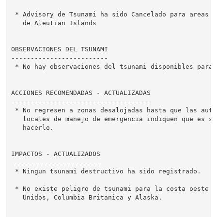
 * Advisory de Tsunami ha sido Cancelado para areas co
   de Aleutian Islands

OBSERVACIONES DEL TSUNAMI

-------------------------

 * No hay observaciones del tsunami disponibles para r
ACCIONES RECOMENDADAS - ACTUALIZADAS

------------------------------------

 * No regresen a zonas desalojadas hasta que las autor
   locales de manejo de emergencia indiquen que es seg
   hacerlo.

IMPACTOS - ACTUALIZADOS

-----------------------

 * Ningun tsunami destructivo ha sido registrado.

 * No existe peligro de tsunami para la costa oeste d
   Unidos, Columbia Britanica y Alaska.
