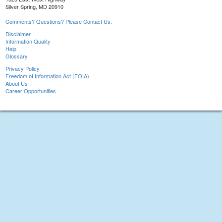
Silver Spring, MD 20910
Comments? Questions? Please Contact Us.
Disclaimer
Information Quality
Help
Glossary
Privacy Policy
Freedom of Information Act (FOIA)
About Us
Career Opportunities