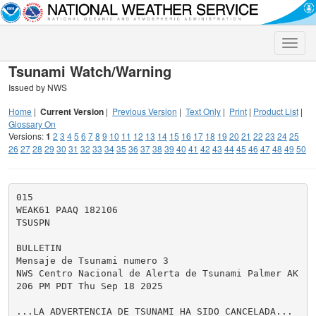
Toggle
naviga
Tsunami Watch/Warning
Issued by NWS
Home
|
Current Version
|
Previous Version
|
Text Only
|
Print
|
Product List
|
Glossary On
Versions:
1
2
3
4
5
6
7
8
9
10
11
12
13
14
15
16
17
18
19
20
21
22
23
24
25
26
27
28
29
30
31
32
33
34
35
36
37
38
39
40
41
42
43
44
45
46
47
48
49
50
015

WEAK61 PAAQ 182106

TSUSPN

BULLETIN

Mensaje de Tsunami numero 3

NWS Centro Nacional de Alerta de Tsunami Palmer AK

206 PM PDT Thu Sep 18 2025

...LA ADVERTENCIA DE TSUNAMI HA SIDO CANCELADA...
