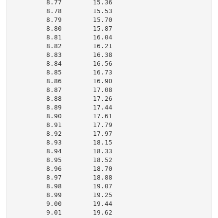
         8.77        15.36

         8.78        15.53

         8.79        15.70

         8.80        15.87

         8.81        16.04

         8.82        16.21

         8.83        16.38

         8.84        16.56

         8.85        16.73

         8.86        16.90

         8.87        17.08

         8.88        17.26

         8.89        17.44

         8.90        17.61

         8.91        17.79

         8.92        17.97

         8.93        18.15

         8.94        18.33

         8.95        18.52

         8.96        18.70

         8.97        18.88

         8.98        19.07

         8.99        19.25

         9.00        19.44

         9.01        19.62
