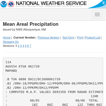
Toggle
naviga
Mean Areal Precipitation
Issued by NWS Albuquerque, NM
Home
|
Current Version
|
Previous Version
|
Text Only
|
Print
|
Product List
|
Glossary On
Versions:
1
2
3
4
5
6
7
114

AGUS54 KTUA 061720

MAPABQ

.B TUA 0806 DH12/DC2608061720

.B1 /DRH-18/PPQPM/DRH-12/PPQPM/DRH-06/PPQPM/DH12/PPQPM
.B2 /DRH-12/PPKPM/DH12/PPDPM

: COMPUTED M.A.P. VALUES DERIVED FROM RADAR ESTIMATES,
:                                            12HR     
:            08/05                   08/06  TOTAL     
:             18Z     00Z     06Z     12Z  THRU 00Z  T