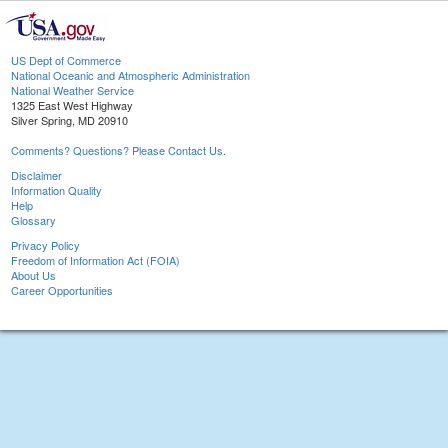
US Dept of Commerce
National Oceanic and Atmospheric Administration
National Weather Service
1325 East West Highway
Silver Spring, MD 20910
Comments? Questions? Please Contact Us.
Disclaimer
Information Quality
Help
Glossary
Privacy Policy
Freedom of Information Act (FOIA)
About Us
Career Opportunities