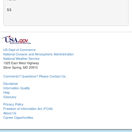
$$

US Dept of Commerce
National Oceanic and Atmospheric Administration
National Weather Service
1325 East West Highway
Silver Spring, MD 20910
Comments? Questions? Please Contact Us.
Disclaimer
Information Quality
Help
Glossary
Privacy Policy
Freedom of Information Act (FOIA)
About Us
Career Opportunities