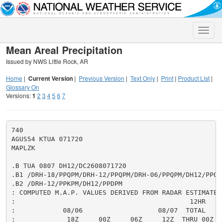
Toggle
naviga
Mean Areal Precipitation
Issued by NWS Little Rock, AR
Home
|
Current Version
|
Previous Version
|
Text Only
|
Print
|
Product List
|
Glossary On
Versions:
1
2
3
4
5
6
7
740

AGUS54 KTUA 071720

MAPLZK

.B TUA 0807 DH12/DC2608071720

.B1 /DRH-18/PPQPM/DRH-12/PPQPM/DRH-06/PPQPM/DH12/PPQPM
.B2 /DRH-12/PPKPM/DH12/PPDPM

: COMPUTED M.A.P. VALUES DERIVED FROM RADAR ESTIMATES,
:                                            12HR     
:            08/06                   08/07  TOTAL     
:             18Z     00Z     06Z     12Z  THRU 00Z  T