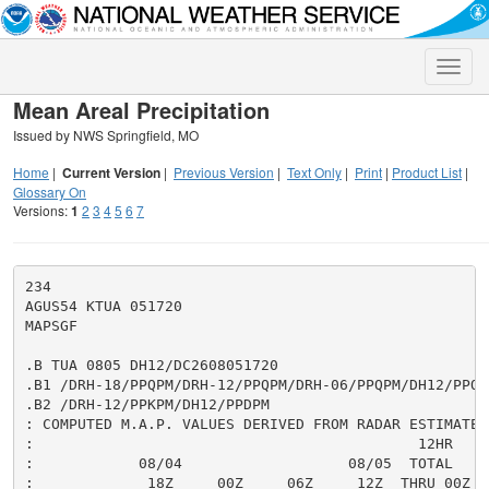
Toggle
naviga
Mean Areal Precipitation
Issued by NWS Springfield, MO
Home
|
Current Version
|
Previous Version
|
Text Only
|
Print
|
Product List
|
Glossary On
Versions:
1
2
3
4
5
6
7
234

AGUS54 KTUA 051720

MAPSGF

.B TUA 0805 DH12/DC2608051720

.B1 /DRH-18/PPQPM/DRH-12/PPQPM/DRH-06/PPQPM/DH12/PPQPM
.B2 /DRH-12/PPKPM/DH12/PPDPM

: COMPUTED M.A.P. VALUES DERIVED FROM RADAR ESTIMATES,
:                                            12HR     
:            08/04                   08/05  TOTAL     
:             18Z     00Z     06Z     12Z  THRU 00Z  T