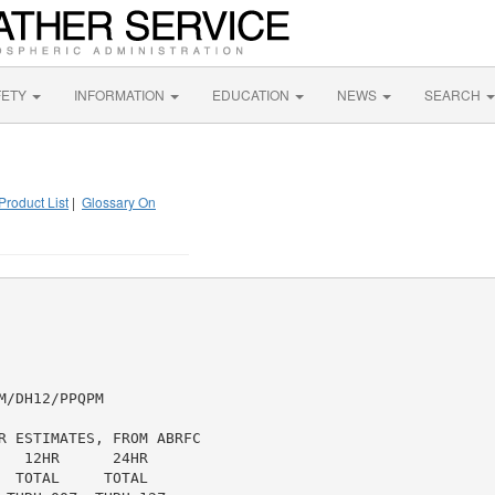
FETY
INFORMATION
EDUCATION
NEWS
SEARCH
Product List
|
Glossary On
/DH12/PPQPM

R ESTIMATES, FROM ABRFC

  12HR      24HR

 TOTAL     TOTAL
