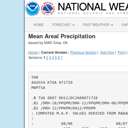
HOME
FORECAST
PAST WEATHER
SA
Mean Areal Precipitation
Issued by NWS Tulsa, OK
Home
|
Current Version
|
Previous Version
|
Text Only
|
Print
|
Versions:
1
2
3
4
5
6
7
598

AGUS54 KTUA 071720

MAPTSA

.B TUA 0807 DH12/DC2608071720

.B1 /DRH-18/PPQPM/DRH-12/PPQPM/DRH-06/PPQPM
.B2 /DRH-12/PPKPM/DH12/PPDPM

: COMPUTED M.A.P. VALUES DERIVED FROM RADA
:                                          
:            08/06                   08/07 