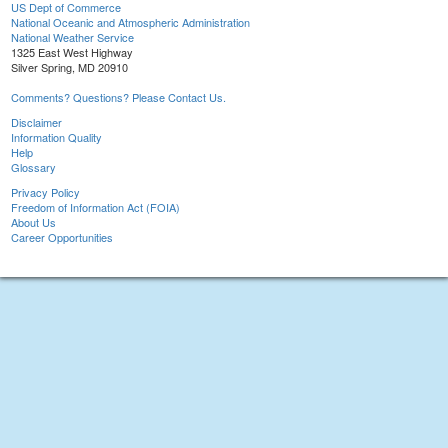
US Dept of Commerce
National Oceanic and Atmospheric Administration
National Weather Service
1325 East West Highway
Silver Spring, MD 20910
Comments? Questions? Please Contact Us.
Disclaimer
Information Quality
Help
Glossary
Privacy Policy
Freedom of Information Act (FOIA)
About Us
Career Opportunities