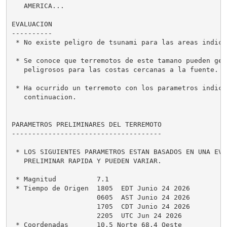
   AMERICA...

EVALUACION

----------

 * No existe peligro de tsunami para las areas indicad
 * Se conoce que terremotos de este tamano pueden gen
   peligrosos para las costas cercanas a la fuente.

 * Ha ocurrido un terremoto con los parametros indicad
   continuacion.

PARAMETROS PRELIMINARES DEL TERREMOTO

-------------------------------------

 * LOS SIGUIENTES PARAMETROS ESTAN BASADOS EN UNA EVAL
   PRELIMINAR RAPIDA Y PUEDEN VARIAR.

 * Magnitud          7.1

 * Tiempo de Origen  1805  EDT Junio 24 2026

                     0605  AST Junio 24 2026

                     1705  CDT Junio 24 2026

                     2205  UTC Jun 24 2026

 * Coordenadas       10.5 Norte 68.4 Oeste
