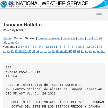
Toggle
naviga
Tsunami Bulletin
Issued by NWS
Home
|
Current Version
|
Previous Version
|
Text Only
|
Print
|
Product List
|
Glossary On
Versions:
1
2
3
4
5
6
7
8
9
10
11
12
13
14
15
16
17
18
19
20
21
22
23
24
25
26
27
28
29
30
31
32
33
34
35
36
37
38
39
40
41
42
43
44
45
46
47
48
49
50
044

WEXX42 PAAQ 242216

TIBSPA

Boletin Informativo de Tsunami Numero 1

NWS Centro Nacional de Alerta de Tsunami Palmer AK

616 PM AST Wed Jun 24 2026

...BOLETIN INFORMATIVO ACERCA DEL PELIGRO DE TSUNAMI P
   COSTAS DEL ESTE DE LOS ESTADOS UNIDOS Y CANADA, Y G