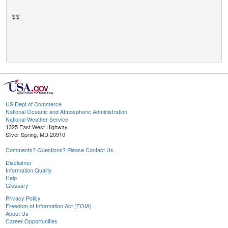
US Dept of Commerce
National Oceanic and Atmospheric Administration
National Weather Service
1325 East West Highway
Silver Spring, MD 20910
Comments? Questions? Please Contact Us.
Disclaimer
Information Quality
Help
Glossary
Privacy Policy
Freedom of Information Act (FOIA)
About Us
Career Opportunities