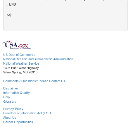
.END

$$

US Dept of Commerce
National Oceanic and Atmospheric Administration
National Weather Service
1325 East West Highway
Silver Spring, MD 20910
Comments? Questions? Please Contact Us.
Disclaimer
Information Quality
Help
Glossary
Privacy Policy
Freedom of Information Act (FOIA)
About Us
Career Opportunities