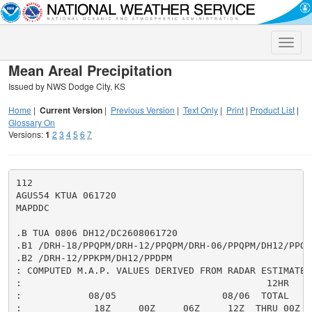
Toggle
naviga
Mean Areal Precipitation
Issued by NWS Dodge City, KS
Home
|
Current Version
|
Previous Version
|
Text Only
|
Print
|
Product List
|
Glossary On
Versions:
1
2
3
4
5
6
7
112

AGUS54 KTUA 061720

MAPDDC

.B TUA 0806 DH12/DC2608061720

.B1 /DRH-18/PPQPM/DRH-12/PPQPM/DRH-06/PPQPM/DH12/PPQPM
.B2 /DRH-12/PPKPM/DH12/PPDPM

: COMPUTED M.A.P. VALUES DERIVED FROM RADAR ESTIMATES,
:                                            12HR     
:            08/05                   08/06  TOTAL     
:             18Z     00Z     06Z     12Z  THRU 00Z  T