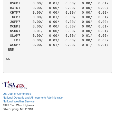
  BSGM7      0.00/   0.01/   0.00/   0.00/   0.01/    
  BXTK1      0.00/   0.00/   0.00/   0.00/   0.00/    
  CHTM7      0.00/   0.00/   0.00/   0.00/   0.00/    
  INCM7      0.00/   0.01/   0.00/   0.00/   0.01/    
  JOPM7      0.00/   0.00/   0.00/   0.00/   0.00/    
  MCNK1      0.00/   0.00/   0.00/   0.00/   0.01/    
  NSOK1      0.01/   0.00/   0.00/   0.00/   0.01/    
  SLAM7      0.00/   0.00/   0.00/   0.01/   0.00/    
  TIFM7      0.00/   0.03/   0.00/   0.00/   0.03/    
  WCOM7      0.00/   0.01/   0.00/   0.01/   0.01/    
.END

$$

US Dept of Commerce
National Oceanic and Atmospheric Administration
National Weather Service
1325 East West Highway
Silver Spring, MD 20910