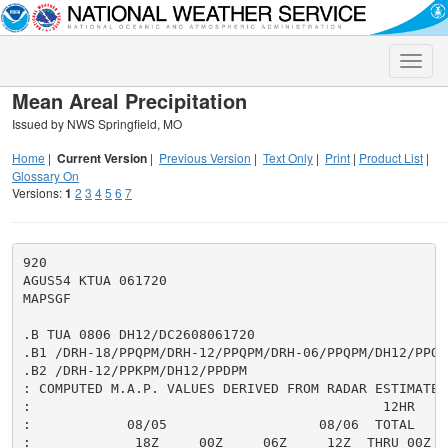
Toggle
naviga
Mean Areal Precipitation
Issued by NWS Springfield, MO
Home
|
Current Version
|
Previous Version
|
Text Only
|
Print
|
Product List
|
Glossary On
Versions:
1
2
3
4
5
6
7
920

AGUS54 KTUA 061720

MAPSGF

.B TUA 0806 DH12/DC2608061720

.B1 /DRH-18/PPQPM/DRH-12/PPQPM/DRH-06/PPQPM/DH12/PPQPM
.B2 /DRH-12/PPKPM/DH12/PPDPM

: COMPUTED M.A.P. VALUES DERIVED FROM RADAR ESTIMATES,
:                                            12HR     
:            08/05                   08/06  TOTAL     
:             18Z     00Z     06Z     12Z  THRU 00Z  T