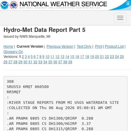
Toggle
naviga
Hydro-Met Data Report Part 5
Issued by NWS Marquette, MI
Home
|
Current Version
|
Previous Version
|
Text Only
|
Print
|
Product List
|
Glossary On
Versions:
1
2
3
4
5
6
7
8
9
10
11
12
13
14
15
16
17
18
19
20
21
22
23
24
25
26
27
28
29
30
31
32
33
34
35
36
37
38
39
308

SRUS53 KMQT 060500

RR5MQT

:

:RIVER STAGE REPORTS FROM MI USGS WATERDATA SITE

:COLLECTED ON Thu 06 Aug 2026 05:00:01 AM GMT

:

.AR PRAM4 0805 CS DH1300/QRIRP  0.288

.AR PRAM4 0805 CS DH1300/HGIRP  3.37

.AR PRAM4 0805 CS DH1315/QRIRP  0.288
