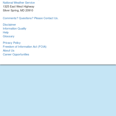
National Weather Service
1325 East West Highway
Silver Spring, MD 20910
Comments? Questions? Please Contact Us.
Disclaimer
Information Quality
Help
Glossary
Privacy Policy
Freedom of Information Act (FOIA)
About Us
Career Opportunities