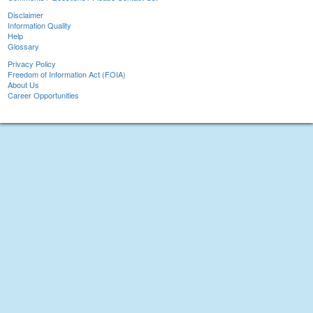
Disclaimer
Information Quality
Help
Glossary
Privacy Policy
Freedom of Information Act (FOIA)
About Us
Career Opportunities