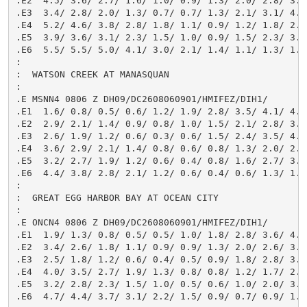
.E2  4.5/ 3.6/ 2.7/ 1.6/ 1.0/ 0.9/ 1.3/ 2.0/ 2.8/ 3.4/
.E3  3.4/ 2.8/ 2.0/ 1.3/ 0.7/ 0.7/ 1.3/ 2.1/ 3.1/ 4.2/
.E4  5.2/ 4.6/ 3.8/ 2.8/ 1.8/ 1.1/ 0.9/ 1.2/ 1.8/ 2.6/
.E5  3.9/ 3.6/ 3.1/ 2.3/ 1.5/ 1.0/ 0.9/ 1.5/ 2.3/ 3.3/
.E6  5.5/ 5.5/ 5.0/ 4.1/ 3.0/ 2.1/ 1.4/ 1.1/ 1.3/ 1.8/
:

:  WATSON CREEK AT MANASQUAN

:

.E MSNN4 0806 Z DH09/DC2608060901/HMIFEZ/DIH1/

.E1  1.6/ 0.8/ 0.5/ 0.6/ 1.2/ 1.9/ 2.8/ 3.5/ 4.1/ 4.4/
.E2  2.9/ 2.1/ 1.4/ 0.9/ 0.8/ 1.0/ 1.5/ 2.1/ 2.8/ 3.3/
.E3  2.6/ 1.9/ 1.2/ 0.6/ 0.3/ 0.6/ 1.5/ 2.4/ 3.5/ 4.2/
.E4  3.6/ 2.9/ 2.1/ 1.4/ 0.8/ 0.6/ 0.8/ 1.3/ 2.0/ 2.6/
.E5  3.2/ 2.7/ 1.9/ 1.2/ 0.6/ 0.4/ 0.8/ 1.6/ 2.7/ 3.5/
.E6  4.4/ 3.8/ 2.8/ 2.1/ 1.2/ 0.6/ 0.4/ 0.6/ 1.3/ 1.9/
:

:  GREAT EGG HARBOR BAY AT OCEAN CITY

:

.E ONCN4 0806 Z DH09/DC2608060901/HMIFEZ/DIH1/

.E1  1.9/ 1.3/ 0.8/ 0.5/ 0.5/ 1.0/ 1.8/ 2.8/ 3.6/ 4.2/
.E2  3.4/ 2.6/ 1.8/ 1.1/ 0.9/ 0.9/ 1.3/ 2.0/ 2.6/ 3.0/
.E3  2.5/ 1.8/ 1.2/ 0.6/ 0.4/ 0.5/ 0.9/ 1.8/ 2.8/ 3.7/
.E4  4.0/ 3.5/ 2.7/ 1.9/ 1.3/ 0.8/ 0.8/ 1.2/ 1.7/ 2.3/
.E5  3.2/ 2.8/ 2.3/ 1.5/ 1.0/ 0.5/ 0.6/ 1.0/ 2.0/ 3.0/
.E6  4.7/ 4.4/ 3.7/ 3.1/ 2.2/ 1.5/ 0.9/ 0.7/ 0.9/ 1.3/