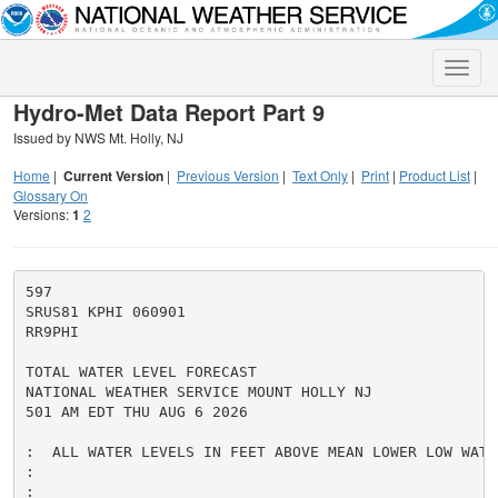
Toggle
naviga
Hydro-Met Data Report Part 9
Issued by NWS Mt. Holly, NJ
Home
|
Current Version
|
Previous Version
|
Text Only
|
Print
|
Product List
|
Glossary On
Versions:
1
2
597

SRUS81 KPHI 060901

RR9PHI

TOTAL WATER LEVEL FORECAST

NATIONAL WEATHER SERVICE MOUNT HOLLY NJ

501 AM EDT THU AUG 6 2026

:  ALL WATER LEVELS IN FEET ABOVE MEAN LOWER LOW WATER
:

:
