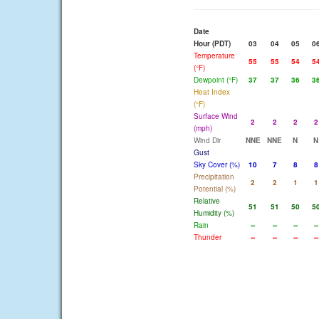
Date
Hour (PDT)
03
04
05
0
Temperature
55
55
54
5
(°F)
Dewpoint (°F)
37
37
36
3
Heat Index
(°F)
Surface Wind
2
2
2
2
(mph)
Wind Dir
NNE
NNE
N
N
Gust
Sky Cover (%)
10
7
8
8
Precipitation
2
2
1
1
Potential (%)
Relative
51
51
50
5
Humidity (%)
Rain
--
--
--
--
Thunder
--
--
--
--