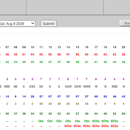
6
07
08
09
10
11
12
13
14
15
16
17
18
19
20
4
56
59
61
64
66
68
68
67
66
66
63
63
62
58
2
32
33
35
35
35
37
37
38
39
41
41
43
44
44
2
3
3
5
7
7
7
8
7
7
6
5
3
3
E
NNE
NE
E
ESE
SE
S
S
SSW
SSW
WNW
W
N
NNE
N
8
14
8
14
28
57
57
57
57
57
57
49
50
46
43
2
2
2
2
36
36
36
36
36
36
9
9
9
9
3
40
37
38
34
32
32
32
34
37
40
44
48
52
60
--
--
--
--
Chc
Chc
Chc
Chc
Chc
Chc
SChc
SChc
SChc
--
--
--
--
--
--
--
--
SChc
SChc
SChc
SChc
SChc
SChc
--