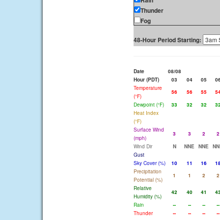
Rain
Thunder
Fog
48-Hour Period Starting:
Date
08/08
Hour (PDT)
03
04
05
0
Temperature
56
56
55
5
(°F)
Dewpoint (°F)
33
32
32
3
Heat Index
(°F)
Surface Wind
3
3
2
2
(mph)
Wind Dir
N
NNE
NNE
NN
Gust
Sky Cover (%)
10
11
16
1
Precipitation
1
1
2
2
Potential (%)
Relative
42
40
41
4
Humidity (%)
Rain
--
--
--
--
Thunder
--
--
--
--