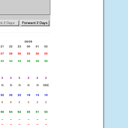
08/09
21
22
23
00
01
02
57
56
56
55
56
55
43
44
43
39
38
38
3
3
3
2
2
2
N
N
N
N
N
NNE
32
32
22
19
13
10
9
9
2
2
2
2
59
64
62
55
51
53
--
--
--
--
--
--
--
--
--
--
--
--