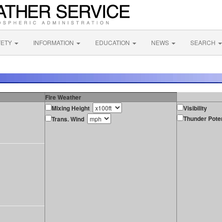
FETY
INFORMATION
EDUCATION
NEWS
SEARCH
Fire Weather
Mixing Height
Visibility
Thunder Poten
Trans. Wind