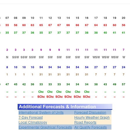
6
07
08
09
10
11
12
13
14
15
16
17
18
19
20
4
55
58
60
63
65
67
67
66
66
67
64
63
60
56
6
35
37
37
36
35
37
37
37
37
38
38
40
41
41
2
3
3
3
9
9
9
11
11
11
11
11
11
7
N
SSW
SSW
SSW
SW
SW
SW
SW
SW
SW
WSW
WSW
WSW
W
8
10
10
10
54
54
54
54
54
54
27
27
27
24
1
1
1
1
31
31
31
31
31
31
7
7
7
7
0
47
45
42
36
33
33
33
34
34
34
38
43
49
57
--
--
--
--
Chc
Chc
Chc
Chc
Chc
Chc
--
--
--
--
--
--
--
--
SChc
SChc
SChc
SChc
SChc
SChc
--
--
--
--
International System of Units
Forecast Discussion
7-Day Forecast
Hourly Weather Graph
Local Climatology
Road Reports
Experimental Graphical Forecasts
Air Quality Forecasts