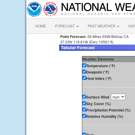
HOME
FORECAST
PAST WEATHER
SA
Point Forecast:
26 Miles SSW Bishop CA
37.03N 118.61W (Elev. 10561 ft)
Weather Elements
Temperature (°F)
Dewpoint (°F)
Heat Index (°F)
Surface Wind
Sky Cover (%)
Precipitation Potential (%)
Relative Humidity (%)