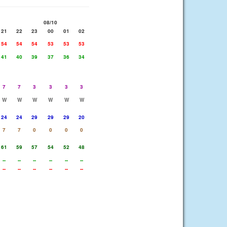
08/10
21
22
23
00
01
02
54
54
54
53
53
53
41
40
39
37
36
34
7
7
3
3
3
3
W
W
W
W
W
W
24
24
29
29
29
20
7
7
0
0
0
0
61
59
57
54
52
48
--
--
--
--
--
--
--
--
--
--
--
--