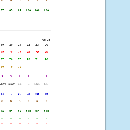
0
0
0
1
2
2
77
85
97
100
100
100
--
--
--
--
--
--
--
--
--
--
--
--
08/08
19
20
21
22
23
00
82
79
76
73
72
70
77
76
75
73
71
70
90
79
76
3
2
1
1
1
1
WSW
SSW
SE
E
ESE
SE
14
17
20
23
20
16
6
6
6
6
6
6
85
91
97
100
97
100
--
--
--
--
--
--
--
--
--
--
--
--