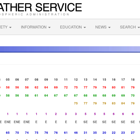
FETY
INFORMATION
EDUCATION
NEWS
SEARCH
4
05
06
07
08
09
10
11
12
13
14
15
16
17
18
9
58
56
58
62
64
69
72
75
77
79
79
80
81
79
9
58
56
58
61
64
67
67
67
68
68
68
69
69
70
75
77
79
79
83
84
79
1
1
1
1
1
2
3
3
5
5
5
6
6
6
E
ENE
ENE
ENE
E
E
E
E
E
SE
SE
SE
SE
SE
SE
1
65
70
74
75
76
76
61
46
31
35
20
22
23
27