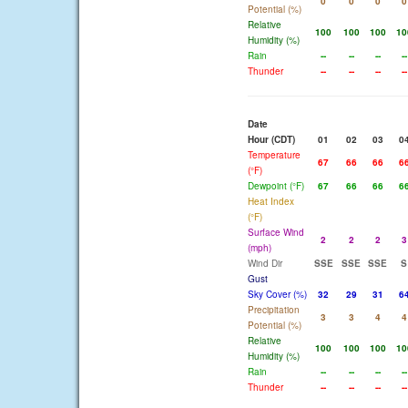
0
0
0
0
Potential (%)
Relative
100
100
100
10
Humidity (%)
Rain
--
--
--
--
Thunder
--
--
--
--
Date
Hour (CDT)
01
02
03
0
Temperature
67
66
66
6
(°F)
Dewpoint (°F)
67
66
66
6
Heat Index
(°F)
Surface Wind
2
2
2
3
(mph)
Wind Dir
SSE
SSE
SSE
S
Gust
Sky Cover (%)
32
29
31
6
Precipitation
3
3
4
4
Potential (%)
Relative
100
100
100
10
Humidity (%)
Rain
--
--
--
--
Thunder
--
--
--
--