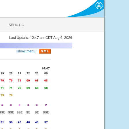
ABOUT
Last Update: 12:47 am CDT Aug 6, 2026
[show menu]
08/07
19
20
21
22
23
00
79
76
71
69
68
68
71
71
70
69
68
68
79
76
5
3
3
3
3
2
SSE
SSE
SSE
SE
SE
SSE
31
36
40
40
40
37