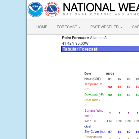
HOME
FORECAST
PAST WEATHER
SA
Point Forecast:
Atlantic IA
41.42N 95.03W
Date
08/06
Hour (CDT)
01
02
03
0
Temperature
62
61
60
5
(°F)
Dewpoint (°F)
62
61
60
5
Heat Index
(°F)
Surface Wind
1
1
1
1
(mph)
Wind Dir
ENE
ENE
ENE
EN
Gust
Sky Cover (%)
57
58
60
6
Precipitation