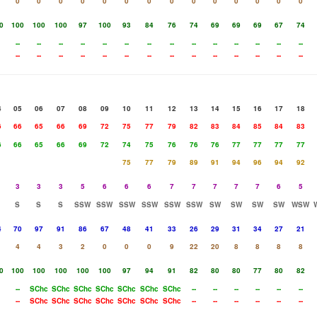
0
0
0
0
0
0
0
0
0
0
0
0
0
0
0
100
100
100
97
100
93
84
76
74
69
69
69
67
74
--
--
--
--
--
--
--
--
--
--
--
--
--
--
--
--
--
--
--
--
--
--
--
--
--
--
--
--
4
05
06
07
08
09
10
11
12
13
14
15
16
17
18
6
66
65
66
69
72
75
77
79
82
83
84
85
84
83
6
66
65
66
69
72
74
75
76
76
76
77
77
77
77
75
77
79
89
91
94
96
94
92
3
3
3
5
6
6
6
7
7
7
7
7
6
5
S
S
S
SSW
SSW
SSW
SSW
SSW
SSW
SW
SW
SW
SW
WSW
4
70
97
91
86
67
48
41
33
26
29
31
34
27
21
4
4
3
2
0
0
0
9
22
20
8
8
8
8
0
100
100
100
100
100
97
94
91
82
80
80
77
80
82
--
SChc
SChc
SChc
SChc
SChc
SChc
SChc
--
--
--
--
--
--
--
SChc
SChc
SChc
SChc
SChc
SChc
SChc
--
--
--
--
--
--