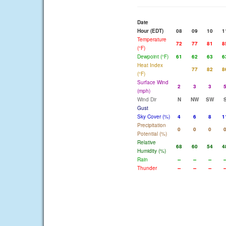
Date
Hour (EDT)
08
09
10
1
Temperature
72
77
81
8
(°F)
Dewpoint (°F)
61
62
63
6
Heat Index
77
82
8
(°F)
Surface Wind
2
3
3
(mph)
Wind Dir
N
NW
SW
Gust
Sky Cover (%)
4
6
8
1
Precipitation
0
0
0
Potential (%)
Relative
68
60
54
4
Humidity (%)
Rain
--
--
--
-
Thunder
--
--
--
-