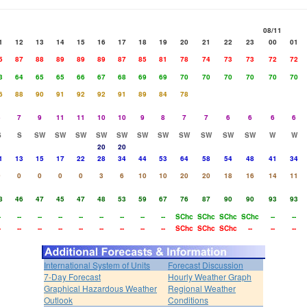
08/11
1
12
13
14
15
16
17
18
19
20
21
22
23
00
01
5
87
88
89
89
89
87
85
81
78
74
73
73
72
72
3
64
65
65
66
67
68
69
69
70
70
70
70
70
70
6
88
90
91
92
92
91
89
84
78
5
7
9
11
11
10
10
9
8
7
7
6
6
6
6
S
S
SW
SW
SW
SW
SW
SW
SW
SW
SW
SW
SW
W
W
20
20
1
13
15
17
22
28
34
44
53
64
58
54
48
41
34
0
0
0
0
0
3
6
10
10
20
20
18
16
14
11
8
46
47
45
47
48
53
59
67
76
87
90
90
93
93
-
--
--
--
--
--
--
--
--
SChc
SChc
SChc
SChc
--
--
-
--
--
--
--
--
--
--
--
SChc
SChc
SChc
--
--
--
International System of Units
Forecast Discussion
7-Day Forecast
Hourly Weather Graph
Graphical Hazardous Weather
Regional Weather
Outlook
Conditions