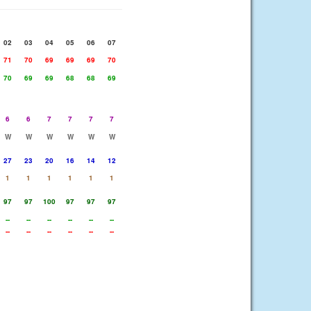
02
03
04
05
06
07
71
70
69
69
69
70
70
69
69
68
68
69
6
6
7
7
7
7
W
W
W
W
W
W
27
23
20
16
14
12
1
1
1
1
1
1
97
97
100
97
97
97
--
--
--
--
--
--
--
--
--
--
--
--