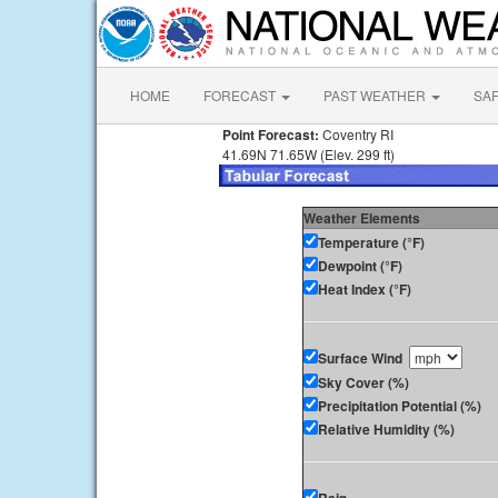
HOME
FORECAST
PAST WEATHER
SA
Point Forecast:
Coventry RI
41.69N 71.65W (Elev. 299 ft)
Weather Elements
Temperature (°F)
Dewpoint (°F)
Heat Index (°F)
Surface Wind
Sky Cover (%)
Precipitation Potential (%)
Relative Humidity (%)