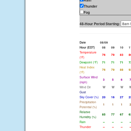
Rain
Thunder
Fog
48-Hour Period Starting:
Date
08/09
Hour (EDT)
08
09
10
1
Temperature
76
79
83
8
(°F)
Dewpoint (°F)
71
71
71
7
Heat Index
76
79
88
9
(°F)
Surface Wind
3
5
6
(mph)
Wind Dir
W
W
W
Gust
Sky Cover (%)
20
16
27
2
Precipitation
1
1
1
Potential (%)
Relative
85
77
67
6
Humidity (%)
Rain
--
--
--
-
Thunder
--
--
--
-