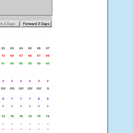
02
03
04
05
06
07
70
68
67
66
67
69
61
60
60
58
59
60
2
2
2
2
2
2
NW
NW
NW
NW
NW
N
2
1
1
1
2
3
0
0
0
0
0
0
73
76
78
75
75
73
--
--
--
--
--
--
--
--
--
--
--
--