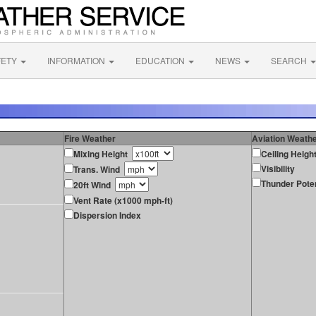
FETY
INFORMATION
EDUCATION
NEWS
SEARCH
Fire Weather
Aviation Weath
Mixing Height
Ceiling Heigh
Visibility
Trans. Wind
Thunder Poten
20ft Wind
Vent Rate (x1000 mph-ft)
Dispersion Index