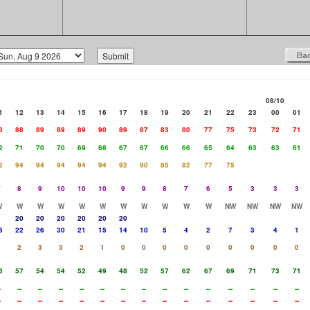
08/10
1
12
13
14
15
16
17
18
19
20
21
22
23
00
01
6
88
89
89
89
90
89
87
83
80
77
75
73
72
71
2
71
70
70
69
68
67
67
66
66
65
64
63
63
61
2
94
94
94
94
94
92
90
85
82
77
75
7
8
9
10
10
10
9
9
8
7
6
5
3
3
3
W
W
W
W
W
W
W
W
W
W
W
NW
NW
NW
NW
20
20
20
20
20
20
5
22
26
30
21
15
14
10
5
4
2
7
3
4
1
2
2
3
3
2
1
0
0
0
0
0
0
0
0
0
3
57
54
54
52
49
48
52
57
62
67
69
71
73
71
-
--
--
--
--
--
--
--
--
--
--
--
--
--
--
-
--
--
--
--
--
--
--
--
--
--
--
--
--
--