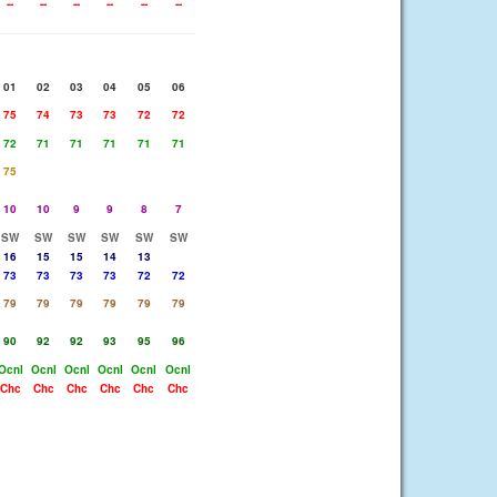
--
--
--
--
--
--
01
02
03
04
05
06
75
74
73
73
72
72
72
71
71
71
71
71
75
10
10
9
9
8
7
SW
SW
SW
SW
SW
SW
16
15
15
14
13
73
73
73
73
72
72
79
79
79
79
79
79
90
92
92
93
95
96
Ocnl
Ocnl
Ocnl
Ocnl
Ocnl
Ocnl
Chc
Chc
Chc
Chc
Chc
Chc