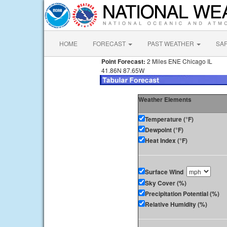
HOME
FORECAST
PAST WEATHER
SA
Point Forecast:
2 Miles ENE Chicago IL
41.86N 87.65W
Weather Elements
Temperature (°F)
Dewpoint (°F)
Heat Index (°F)
Surface Wind
Sky Cover (%)
Precipitation Potential (%)
Relative Humidity (%)