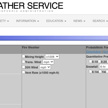
FETY
INFORMATION
EDUCATION
NEWS
SEARCH
Fire Weather
Probabilistic F
Description
|
Sur
Quantitative Pre
Mixing Height
0.10
0.25
Trans. Wind
Snowfall
20ft Wind
0.1in
1in
Vent Rate (x1000 mph-ft)