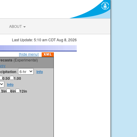
ABOUT
Last Update: 5:10 am CDT Aug 8, 2026
[hide menu]
orecasts
(Experimental)
vey
cipitation
info
0.50
1.00
info
3in
6in
12in