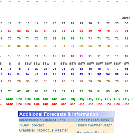
--
--
--
--
--
--
--
--
--
--
--
--
--
--
--
08/10
10
11
12
13
14
15
16
17
18
19
20
21
22
23
00
78
80
82
83
83
84
85
84
84
83
80
79
78
77
76
68
70
70
71
72
72
73
73
74
73
73
73
72
72
72
78
84
86
88
88
90
91
91
91
89
85
79
78
77
76
9
10
11
11
11
13
13
13
13
11
11
11
11
11
10
S
S
S
SSW
SSW
SSW
S
SSW
SSW
SSW
SSW
SSW
SSW
SSW
SW
15
16
18
18
20
21
21
21
20
18
16
16
17
17
16
67
58
61
67
76
86
64
56
58
59
61
62
63
66
70
14
22
29
36
35
35
34
47
61
70
70
70
70
70
70
72
70
67
67
68
68
67
69
71
72
78
81
83
85
88
--
SChc
Chc
Chc
Chc
Chc
Chc
Chc
Lkly
Lkly
Lkly
Lkly
Lkly
Lkly
Lkly
--
SChc
Chc
Chc
Chc
Chc
Chc
Chc
Chc
Chc
Chc
Chc
Chc
Chc
Chc
International System of Units
Forecast Discussion
7-Day Forecast
Hourly Weather Graph
Graphical Hazardous Weather
Hazardous Weather