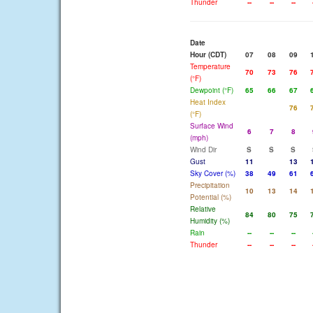
Thunder
--
--
--
Date
Hour (CDT)
07
08
09
Temperature
70
73
76
(°F)
Dewpoint (°F)
65
66
67
Heat Index
76
(°F)
Surface Wind
6
7
8
(mph)
Wind Dir
S
S
S
Gust
11
13
Sky Cover (%)
38
49
61
Precipitation
10
13
14
Potential (%)
Relative
84
80
75
Humidity (%)
Rain
--
--
--
Thunder
--
--
--