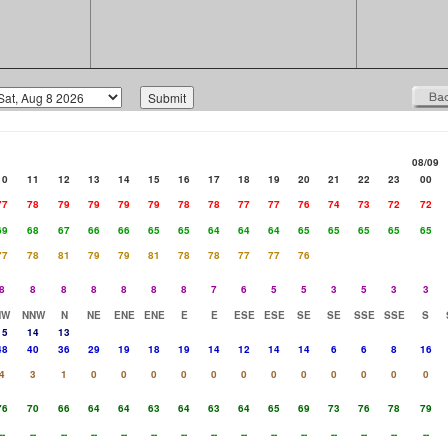
08/09
10
11
12
13
14
15
16
17
18
19
20
21
22
23
00
77
78
79
79
79
79
78
78
77
77
76
74
73
72
72
69
68
67
66
66
65
65
64
64
64
65
65
65
65
65
77
78
81
79
79
81
78
78
77
77
76
8
8
8
8
8
8
8
7
6
5
5
3
5
3
3
NW
NNW
N
NE
ENE
ENE
E
E
ESE
ESE
SE
SE
SSE
SSE
S
15
14
13
48
40
36
29
19
18
19
14
12
14
14
6
6
8
16
4
3
1
0
0
0
0
0
0
0
0
0
0
0
0
76
70
66
64
64
63
64
63
64
65
69
73
76
78
79
--
--
--
--
--
--
--
--
--
--
--
--
--
--
--