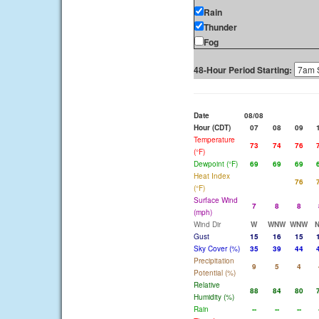
Rain
Thunder
Fog
48-Hour Period Starting:
Date
08/08
Hour (CDT)
07
08
09
Temperature
73
74
76
(°F)
Dewpoint (°F)
69
69
69
Heat Index
76
(°F)
Surface Wind
7
8
8
(mph)
Wind Dir
W
WNW
WNW
Gust
15
16
15
Sky Cover (%)
35
39
44
Precipitation
9
5
4
Potential (%)
Relative
88
84
80
Humidity (%)
Rain
--
--
--