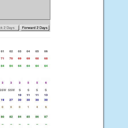
01
02
03
04
05
06
71
70
69
69
68
68
64
64
64
64
64
64
3
3
3
5
5
6
SSW
SSW
S
S
S
S
10
11
11
13
19
27
30
30
30
30
0
0
0
1
4
6
80
82
84
85
86
87
--
--
--
--
--
--