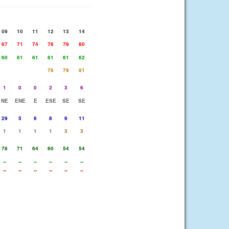
09
10
11
12
13
14
67
71
74
76
79
80
60
61
61
61
61
62
76
79
81
1
0
0
2
3
6
NE
ENE
E
ESE
SE
SE
29
5
6
8
9
11
1
1
1
1
3
3
78
71
64
60
54
54
--
--
--
--
--
--
--
--
--
--
--
--