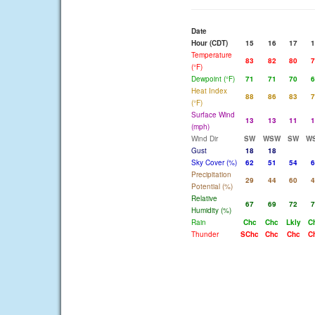
Date
Hour (CDT)
15
16
17
1
Temperature
83
82
80
7
(°F)
Dewpoint (°F)
71
71
70
6
Heat Index
88
86
83
7
(°F)
Surface Wind
13
13
11
1
(mph)
Wind Dir
SW
WSW
SW
W
Gust
18
18
Sky Cover (%)
62
51
54
6
Precipitation
29
44
60
4
Potential (%)
Relative
67
69
72
7
Humidity (%)
Rain
Chc
Chc
Lkly
C
Thunder
SChc
Chc
Chc
C