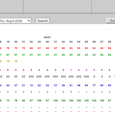
08/07
8
19
20
21
22
23
00
01
02
03
04
05
06
07
08
8
76
75
70
68
67
68
67
66
65
65
65
64
66
69
7
67
67
67
67
67
67
67
66
65
65
65
64
66
68
8
76
75
6
6
5
3
3
2
0
0
0
1
3
3
3
5
6
SE
SE
SE
SE
SSE
SSE
SSE
SSE
SSE
SSE
SSE
SSE
S
S
S
0
23
27
21
15
22
23
27
38
51
49
64
77
65
65
0
0
0
0
0
1
0
1
0
0
1
1
2
3
3
9
74
76
90
97
100
97
100
100
100
100
100
100
100
97
-
--
--
--
--
--
--
--
--
--
--
--
--
--
--
-
--
--
--
--
--
--
--
--
--
--
--
--
--
--