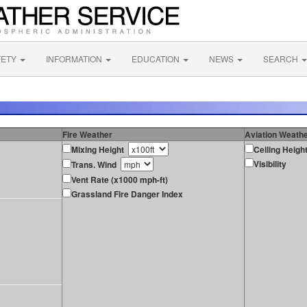
FETY
INFORMATION
EDUCATION
NEWS
SEARCH
Fire Weather
Aviation Weath
Mixing Height
Ceiling Heigh
Visibility
Trans. Wind
Vent Rate (x1000 mph-ft)
Grassland Fire Danger Index