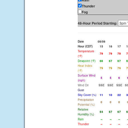
Rain
Thunder
Fog
48-Hour Period Starting:
Date
08/06
Hour (CDT)
15
16
17
1
Temperature
79
79
79
7
(°F)
Dewpoint (°F)
66
67
67
6
Heat Index
79
79
79
7
(°F)
Surface Wind
5
5
6
(mph)
Wind Dir
SSE
SSE
SSE
S
Gust
Sky Cover (%)
11
10
22
3
Precipitation
0
0
0
Potential (%)
Relative
64
67
67
6
Humidity (%)
Rain
--
--
--
-
Thunder
--
--
--
-