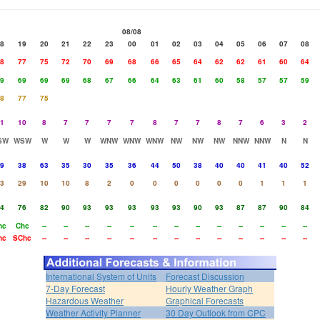
08/08
8
19
20
21
22
23
00
01
02
03
04
05
06
07
08
8
77
75
72
70
69
68
66
65
64
62
62
61
60
64
9
69
69
69
68
67
66
64
63
61
60
58
57
57
59
8
77
75
1
10
8
7
7
7
7
8
7
7
8
7
6
3
2
SW
WSW
W
W
W
WNW
WNW
WNW
NW
NW
NW
NNW
NNW
N
N
9
38
63
35
30
35
36
44
50
38
40
40
41
40
52
3
29
10
10
8
2
0
0
0
0
0
0
1
1
1
4
76
82
90
93
93
93
93
93
90
93
87
87
90
84
hc
Chc
--
--
--
--
--
--
--
--
--
--
--
--
--
hc
SChc
--
--
--
--
--
--
--
--
--
--
--
--
--
International System of Units
Forecast Discussion
7-Day Forecast
Hourly Weather Graph
Hazardous Weather
Graphical Forecasts
Weather Activity Planner
30 Day Outlook from CPC