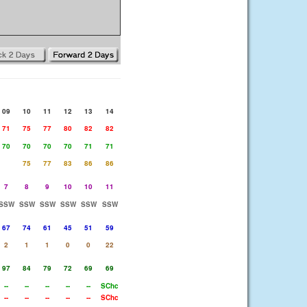
09
10
11
12
13
14
71
75
77
80
82
82
70
70
70
70
71
71
75
77
83
86
86
7
8
9
10
10
11
SSW
SSW
SSW
SSW
SSW
SSW
67
74
61
45
51
59
2
1
1
0
0
22
97
84
79
72
69
69
--
--
--
--
--
SChc
--
--
--
--
--
SChc