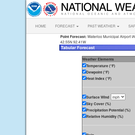
HOME
FORECAST
PAST WEATHER
SA
Point Forecast:
Waterloo Municipal Airport IA
42.55N 92.41W
Weather Elements
Temperature (°F)
Dewpoint (°F)
Heat Index (°F)
Surface Wind
Sky Cover (%)
Precipitation Potential (%)
Relative Humidity (%)