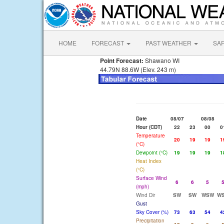
HOME
FORECAST
PAST WEATHER
SA
Point Forecast:
Shawano WI
44.79N 88.6W (Elev. 243 m)
Date
08/07
08/08
Hour (CDT)
22
23
00
0
Temperature
20
19
19
1
(°C)
Dewpoint (°C)
19
19
19
1
Heat Index
(°C)
Surface Wind
6
6
5
(mph)
Wind Dir
SW
SW
WSW
W
Gust
Sky Cover (%)
73
63
54
4
Precipitation