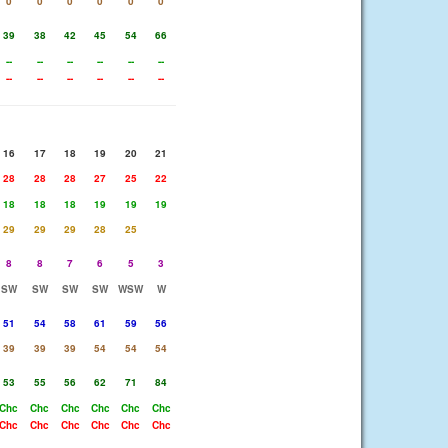
0
0
0
0
0
0
39
38
42
45
54
66
--
--
--
--
--
--
--
--
--
--
--
--
16
17
18
19
20
21
28
28
28
27
25
22
18
18
18
19
19
19
29
29
29
28
25
8
8
7
6
5
3
SW
SW
SW
SW
WSW
W
51
54
58
61
59
56
39
39
39
54
54
54
53
55
56
62
71
84
Chc
Chc
Chc
Chc
Chc
Chc
Chc
Chc
Chc
Chc
Chc
Chc