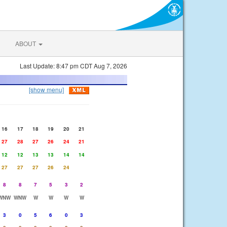
ABOUT
Last Update: 8:47 pm CDT Aug 7, 2026
[show menu]
16
17
18
19
20
21
27
28
27
26
24
21
12
12
13
13
14
14
27
27
27
26
24
8
8
7
5
3
2
WNW
WNW
W
W
W
W
3
0
5
6
0
3