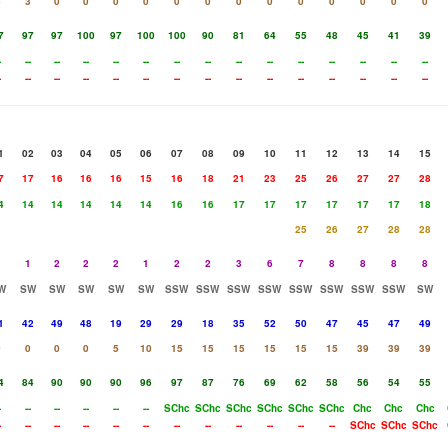
5
3
0
0
0
0
0
0
0
0
0
0
0
0
0
7
97
97
100
97
100
100
90
81
64
55
48
45
41
39
-
--
--
--
--
--
--
--
--
--
--
--
--
--
--
-
--
--
--
--
--
--
--
--
--
--
--
--
--
--
1
02
03
04
05
06
07
08
09
10
11
12
13
14
15
7
17
16
16
16
15
16
18
21
23
25
26
27
27
28
4
14
14
14
14
14
16
16
17
17
17
17
17
17
18
25
26
27
28
28
1
1
2
2
2
1
2
2
3
6
7
8
8
8
8
W
SW
SW
SW
SW
SW
SSW
SSW
SSW
SSW
SSW
SSW
SSW
SSW
SW
1
42
49
48
19
29
29
18
35
52
50
47
45
47
49
0
0
0
0
5
10
15
15
15
15
15
15
39
39
39
4
84
90
90
90
96
97
87
76
69
62
58
56
54
55
-
--
--
--
--
--
SChc
SChc
SChc
SChc
SChc
SChc
Chc
Chc
Chc
-
--
--
--
--
--
--
--
--
--
--
--
SChc
SChc
SChc