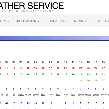
FETY
INFORMATION
EDUCATION
NEWS
SEARCH
1
02
03
04
05
06
07
08
09
10
11
12
13
14
15
9
18
17
16
16
15
16
17
19
22
23
24
26
27
27
8
18
17
16
16
15
16
16
16
15
14
13
13
12
12
24
26
27
27
5
5
5
6
5
5
5
6
6
7
7
7
7
8
8
SW
W
W
WNW
WNW
WNW
NW
NW
NW
NW
NW
WNW
WNW
WNW
WNW
2
41
26
18
13
10
18
16
1
2
2
7
7
10
2