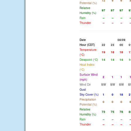
12
9
6
Potential (%)
Relative
97
97
97
9
Humidity (%)
Rain
--
--
--
-
Thunder
--
--
--
-
Date
08/09
Hour (CDT)
22
23
00
0
Temperature
19
18
18
1
(°C)
Dewpoint (°C)
14
14
14
1
Heat Index
(°C)
Surface Wind
2
1
1
(mph)
Wind Dir
SW
SW
SW
S
Gust
Sky Cover (%)
1
0
18
2
Precipitation
0
0
0
Potential (%)
Relative
73
75
78
8
Humidity (%)
Rain
--
--
--
-
Thunder
--
--
--
-