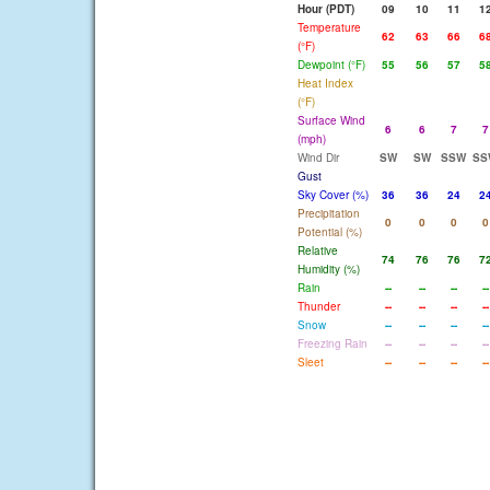
Hour (PDT)
09
10
11
1
Temperature
62
63
66
6
(°F)
Dewpoint (°F)
55
56
57
5
Heat Index
(°F)
Surface Wind
6
6
7
7
(mph)
Wind Dir
SW
SW
SSW
SS
Gust
Sky Cover (%)
36
36
24
2
Precipitation
0
0
0
0
Potential (%)
Relative
74
76
76
7
Humidity (%)
Rain
--
--
--
--
Thunder
--
--
--
--
Snow
--
--
--
--
Freezing Rain
--
--
--
--
Sleet
--
--
--
--