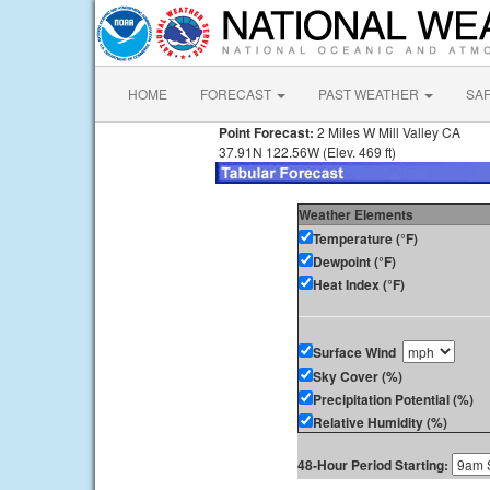
HOME
FORECAST
PAST WEATHER
SA
Point Forecast:
2 Miles W Mill Valley CA
37.91N 122.56W (Elev. 469 ft)
Weather Elements
Temperature (°F)
Dewpoint (°F)
Heat Index (°F)
Surface Wind
Sky Cover (%)
Precipitation Potential (%)
Relative Humidity (%)
48-Hour Period Starting: