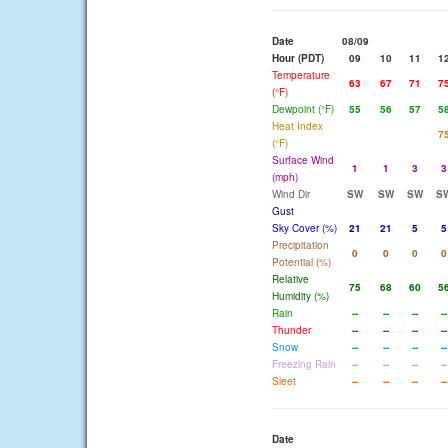
Date
08/09
Hour (PDT)
09
10
11
1
Temperature
63
67
71
7
(°F)
Dewpoint (°F)
55
56
57
5
Heat Index
7
(°F)
Surface Wind
1
1
3
3
(mph)
Wind Dir
SW
SW
SW
S
Gust
Sky Cover (%)
21
21
5
5
Precipitation
0
0
0
0
Potential (%)
Relative
75
68
60
5
Humidity (%)
Rain
--
--
--
--
Thunder
--
--
--
--
Snow
--
--
--
--
Freezing Rain
--
--
--
--
Sleet
--
--
--
--
Date