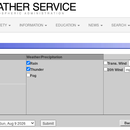
FETY
INFORMATION
EDUCATION
NEWS
SEARCH
Weather/Precipitation
Rain
Trans. Wind
Thunder
20ft Wind
Fog