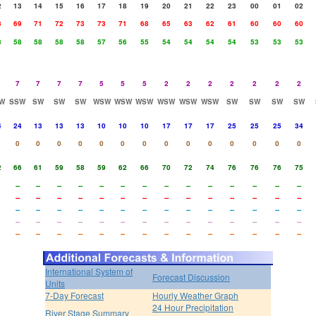
2
13
14
15
16
17
18
19
20
21
22
23
00
01
02
8
69
71
72
73
73
71
68
65
63
62
61
60
60
60
8
58
58
58
58
57
56
55
54
54
54
54
53
53
53
7
7
7
7
5
5
5
2
2
2
2
2
2
2
W
SSW
SW
SW
SW
WSW
WSW
WSW
WSW
WSW
WSW
SW
SW
SW
SW
4
24
13
13
13
10
10
10
17
17
17
25
25
25
34
0
0
0
0
0
0
0
0
0
0
0
0
0
0
2
66
61
59
58
59
62
66
70
72
74
76
76
76
75
--
--
--
--
--
--
--
--
--
--
--
--
--
--
--
--
--
--
--
--
--
--
--
--
--
--
--
--
--
--
--
--
--
--
--
--
--
--
--
--
--
--
--
--
--
--
--
--
--
--
--
--
--
--
--
--
--
--
--
--
--
--
--
--
--
--
--
--
--
--
International System of
Forecast Discussion
Units
7-Day Forecast
Hourly Weather Graph
24 Hour Precipitation
River Stage Summary