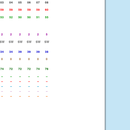
03
04
05
06
07
08
59
59
59
59
59
60
53
52
50
50
51
55
2
2
2
2
2
5
SW
SW
SW
SW
SW
SW
34
34
39
39
39
38
0
0
0
0
0
0
74
72
72
72
74
76
--
--
--
--
--
--
--
--
--
--
--
--
--
--
--
--
--
--
--
--
--
--
--
--
--
--
--
--
--
--