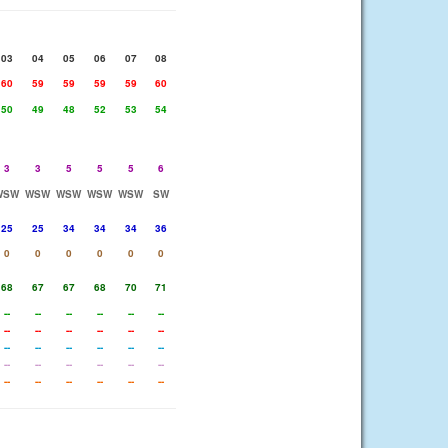
03
04
05
06
07
08
60
59
59
59
59
60
50
49
48
52
53
54
3
3
5
5
5
6
WSW
WSW
WSW
WSW
WSW
SW
25
25
34
34
34
36
0
0
0
0
0
0
68
67
67
68
70
71
--
--
--
--
--
--
--
--
--
--
--
--
--
--
--
--
--
--
--
--
--
--
--
--
--
--
--
--
--
--