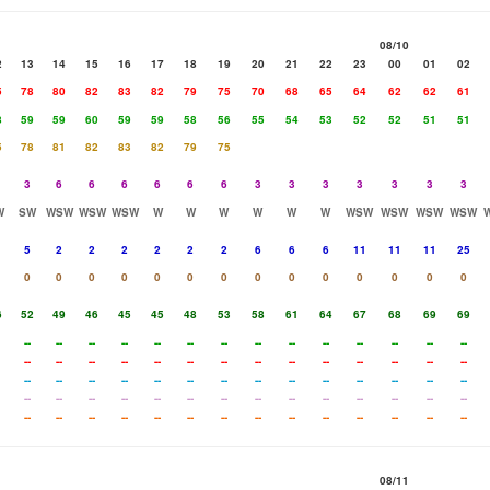
08/10
2
13
14
15
16
17
18
19
20
21
22
23
00
01
02
5
78
80
82
83
82
79
75
70
68
65
64
62
62
61
8
59
59
60
59
59
58
56
55
54
53
52
52
51
51
5
78
81
82
83
82
79
75
3
6
6
6
6
6
6
3
3
3
3
3
3
3
W
SW
WSW
WSW
WSW
W
W
W
W
W
W
WSW
WSW
WSW
WSW
5
2
2
2
2
2
2
6
6
6
11
11
11
25
0
0
0
0
0
0
0
0
0
0
0
0
0
0
6
52
49
46
45
45
48
53
58
61
64
67
68
69
69
--
--
--
--
--
--
--
--
--
--
--
--
--
--
--
--
--
--
--
--
--
--
--
--
--
--
--
--
--
--
--
--
--
--
--
--
--
--
--
--
--
--
--
--
--
--
--
--
--
--
--
--
--
--
--
--
--
--
--
--
--
--
--
--
--
--
--
--
--
--
08/11