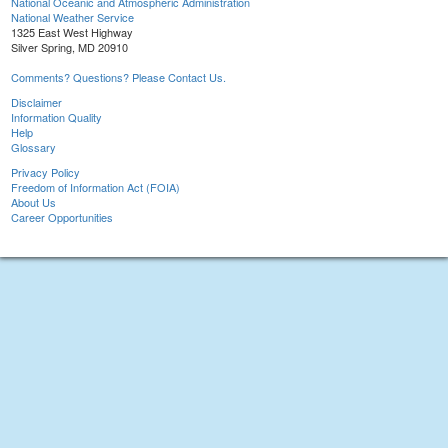
National Oceanic and Atmospheric Administration
National Weather Service
1325 East West Highway
Silver Spring, MD 20910
Comments? Questions? Please Contact Us.
Disclaimer
Information Quality
Help
Glossary
Privacy Policy
Freedom of Information Act (FOIA)
About Us
Career Opportunities