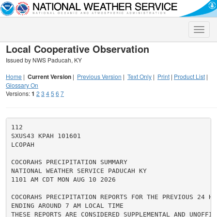
Toggle
naviga
Local Cooperative Observation
Issued by NWS Paducah, KY
Home
|
Current Version
|
Previous Version
|
Text Only
|
Print
|
Product List
|
Glossary On
Versions:
1
2
3
4
5
6
7
112

SXUS43 KPAH 101601

LCOPAH

COCORAHS PRECIPITATION SUMMARY

NATIONAL WEATHER SERVICE PADUCAH KY

1101 AM CDT MON AUG 10 2026

COCORAHS PRECIPITATION REPORTS FOR THE PREVIOUS 24 HOU
ENDING AROUND 7 AM LOCAL TIME

THESE REPORTS ARE CONSIDERED SUPPLEMENTAL AND UNOFFICI