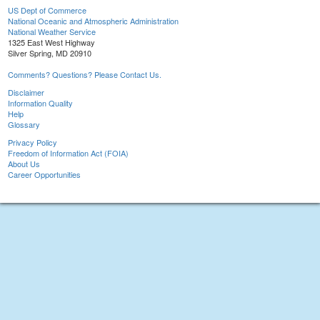
US Dept of Commerce
National Oceanic and Atmospheric Administration
National Weather Service
1325 East West Highway
Silver Spring, MD 20910
Comments? Questions? Please Contact Us.
Disclaimer
Information Quality
Help
Glossary
Privacy Policy
Freedom of Information Act (FOIA)
About Us
Career Opportunities