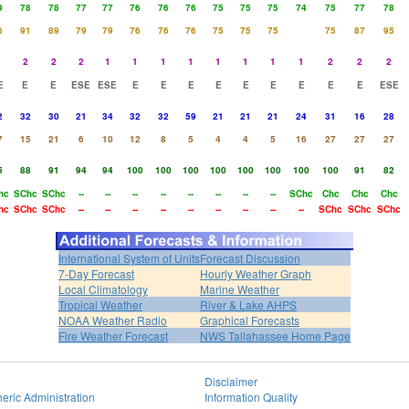
9
78
78
77
77
76
76
76
75
75
75
74
75
77
78
6
91
89
79
79
76
76
76
75
75
75
75
87
95
2
2
2
1
1
1
1
1
1
1
1
2
2
2
E
E
E
ESE
ESE
E
E
E
E
E
E
E
E
E
ESE
2
32
30
21
34
32
32
59
21
21
21
24
31
16
28
7
15
21
6
10
12
8
5
4
4
5
16
27
27
27
5
88
91
94
94
100
100
100
100
100
100
100
100
91
82
hc
SChc
SChc
--
--
--
--
--
--
--
--
SChc
Chc
Chc
Chc
hc
SChc
SChc
--
--
--
--
--
--
--
--
--
SChc
SChc
SChc
International System of Units
Forecast Discussion
7-Day Forecast
Hourly Weather Graph
Local Climatology
Marine Weather
Tropical Weather
River & Lake AHPS
NOAA Weather Radio
Graphical Forecasts
Fire Weather Forecast
NWS Tallahassee Home Page
Disclaimer
eric Administration
Information Quality