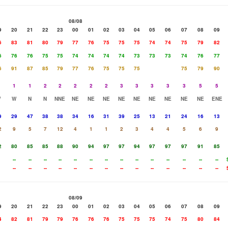
08/08
9
20
21
22
23
00
01
02
03
04
05
06
07
08
09
6
83
81
80
79
77
76
75
75
75
74
74
75
79
82
6
76
76
75
75
74
74
74
74
73
73
73
74
76
77
6
91
87
85
79
77
76
75
75
75
75
79
90
1
1
2
2
2
2
2
3
3
3
3
3
5
5
W
W
N
N
NNE
NE
NE
NE
NE
NE
NE
NE
NE
NE
ENE
9
29
47
38
38
34
16
31
39
25
13
21
24
16
13
2
9
5
7
12
4
1
1
2
3
4
4
5
6
9
2
80
85
85
88
90
94
97
97
94
97
97
97
91
85
--
--
--
--
--
--
--
--
--
--
--
--
--
--
--
--
--
--
--
--
--
--
--
--
--
--
--
--
08/09
9
20
21
22
23
00
01
02
03
04
05
06
07
08
09
4
82
81
79
79
76
76
76
75
75
75
74
75
80
84