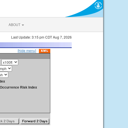
ABOUT
Last Update: 3:15 pm CDT Aug 7, 2026
[hide menu]
dex
y Occurrence Risk Index