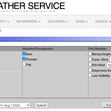
FETY
INFORMATION
EDUCATION
NEWS
SEARCH
FL
Weather/Precipitation
Fire Weather
Rain
Mixing Height
Thunder
Trans. Wind
Fog
20ft Wind
Dispersion In
Low Visibilit