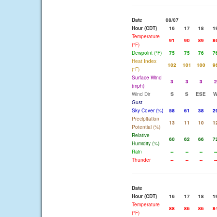
Date
08/07
Hour (CDT)
16
17
18
1
Temperature
91
90
89
8
(°F)
Dewpoint (°F)
75
75
76
7
Heat Index
102
101
100
9
(°F)
Surface Wind
3
3
3
2
(mph)
Wind Dir
S
S
ESE
Gust
Sky Cover (%)
58
61
38
2
Precipitation
13
11
10
1
Potential (%)
Relative
60
62
66
7
Humidity (%)
Rain
--
--
--
--
Thunder
--
--
--
--
Date
Hour (CDT)
16
17
18
1
Temperature
88
86
86
8
(°F)