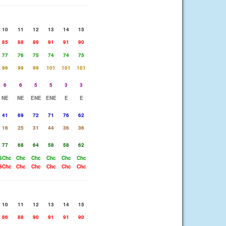
10
11
12
13
14
15
85
88
89
91
91
90
77
76
75
74
74
75
96
99
99
101
101
101
6
6
5
5
3
3
NE
NE
ENE
ENE
E
E
41
69
72
71
76
62
16
25
31
44
36
36
77
68
64
58
58
62
SChc
Chc
Chc
Chc
Chc
Chc
SChc
Chc
Chc
Chc
Chc
Chc
10
11
12
13
14
15
86
88
90
91
91
90