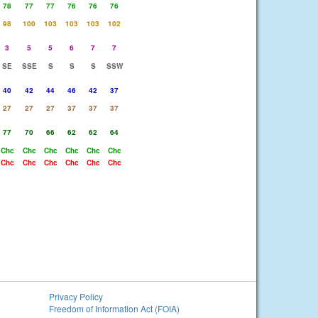
78
77
77
76
76
76
98
100
103
103
103
102
3
5
5
6
7
7
SE
SSE
S
S
S
SSW
40
42
44
46
42
37
27
27
27
37
37
37
77
70
66
62
62
64
Chc
Chc
Chc
Chc
Chc
Chc
Chc
Chc
Chc
Chc
Chc
Chc
Privacy Policy
Freedom of Information Act (FOIA)