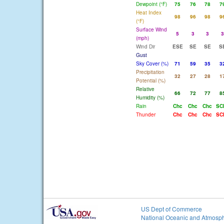
Dewpoint (°F)
75
76
78
7
Heat Index
98
96
98
9
(°F)
Surface Wind
5
3
3
3
(mph)
Wind Dir
ESE
SE
SE
S
Gust
Sky Cover (%)
71
59
35
3
Precipitation
32
27
28
1
Potential (%)
Relative
66
72
77
8
Humidity (%)
Rain
Chc
Chc
Chc
SC
Thunder
Chc
Chc
Chc
SC
US Dept of Commerce
National Oceanic and Atmosph