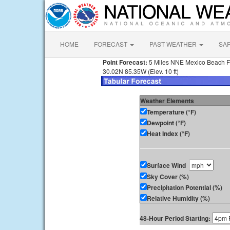
HOME
FORECAST
PAST WEATHER
SA
Point Forecast:
5 Miles NNE Mexico Beach 
30.02N 85.35W (Elev. 10 ft)
Weather Elements
Temperature (°F)
Dewpoint (°F)
Heat Index (°F)
Surface Wind
Sky Cover (%)
Precipitation Potential (%)
Relative Humidity (%)
48-Hour Period Starting: