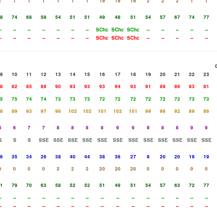
1
1
1
1
1
1
1
19
19
19
2
2
2
1
1
8
74
68
59
54
51
51
49
48
51
54
57
67
74
77
-
--
--
--
--
--
--
SChc
SChc
SChc
--
--
--
--
--
-
--
--
--
--
--
--
SChc
SChc
SChc
--
--
--
--
--
9
10
11
12
13
14
15
16
17
18
19
20
21
22
23
8
82
85
88
90
93
93
93
94
93
91
89
86
83
81
5
75
74
74
73
73
73
72
72
72
72
72
72
73
73
8
89
93
97
98
102
102
101
102
101
99
96
92
89
86
5
6
7
7
8
8
8
8
9
9
9
8
8
9
9
S
S
S
SSE
SSE
SSE
SSE
SSE
SSE
SSE
SSE
SSE
SSE
SSE
SSE
6
35
34
26
38
40
44
38
36
27
9
20
20
19
19
0
0
0
0
2
2
2
20
20
20
0
0
0
0
0
1
79
70
63
58
52
52
51
49
51
54
57
63
72
77
-
--
--
--
--
--
--
--
--
--
--
--
--
--
--
-
--
--
--
--
--
--
--
--
--
--
--
--
--
--