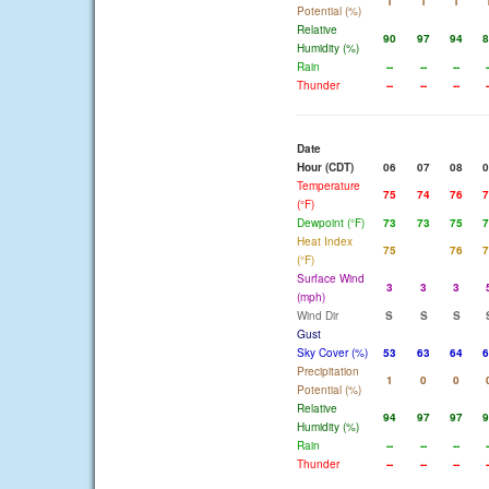
1
1
1
Potential (%)
Relative
90
97
94
8
Humidity (%)
Rain
--
--
--
-
Thunder
--
--
--
-
Date
Hour (CDT)
06
07
08
0
Temperature
75
74
76
7
(°F)
Dewpoint (°F)
73
73
75
7
Heat Index
75
76
7
(°F)
Surface Wind
3
3
3
(mph)
Wind Dir
S
S
S
Gust
Sky Cover (%)
53
63
64
6
Precipitation
1
0
0
Potential (%)
Relative
94
97
97
9
Humidity (%)
Rain
--
--
--
-
Thunder
--
--
--
-