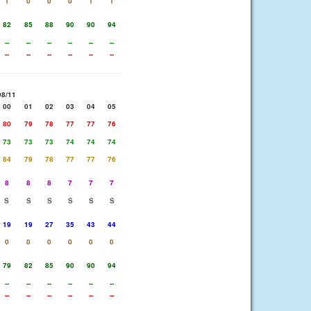
1
0
0
0
1
1
82
85
88
90
90
94
--
--
--
--
--
--
--
--
--
--
--
--
08/11
00
01
02
03
04
05
80
79
78
77
77
76
73
73
73
74
74
74
84
79
78
77
77
76
8
8
8
7
7
7
S
S
S
S
S
S
19
19
27
35
43
44
0
0
0
0
0
0
79
82
85
90
90
94
--
--
--
--
--
--
--
--
--
--
--
--