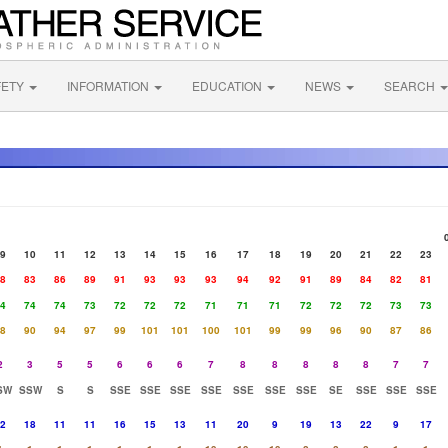
FETY
INFORMATION
EDUCATION
NEWS
SEARCH
9
10
11
12
13
14
15
16
17
18
19
20
21
22
23
8
83
86
89
91
93
93
93
94
92
91
89
84
82
81
4
74
74
73
72
72
72
71
71
71
72
72
72
73
73
8
90
94
97
99
101
101
100
101
99
99
96
90
87
86
2
3
5
5
6
6
6
7
8
8
8
8
8
7
7
SW
SSW
S
S
SSE
SSE
SSE
SSE
SSE
SSE
SSE
SE
SSE
SSE
SSE
2
18
11
11
16
15
13
11
20
9
19
13
22
9
17