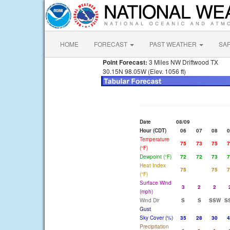
HOME
FORECAST
PAST WEATHER
SA
Point Forecast:
3 Miles NW Driftwood TX
30.15N 98.05W (Elev. 1056 ft)
Date
08/09
Hour (CDT)
06
07
08
0
Temperature
75
73
75
7
(°F)
Dewpoint (°F)
72
72
73
7
Heat Index
75
75
7
(°F)
Surface Wind
3
2
2
(mph)
Wind Dir
S
S
SSW
S
Gust
Sky Cover (%)
35
28
30
4
Precipitation