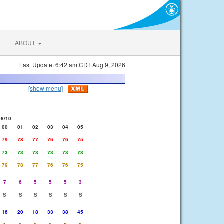
ABOUT
Last Update: 6:42 am CDT Aug 9, 2026
[show menu]
08/10
00
01
02
03
04
05
79
78
77
76
76
75
73
73
73
73
73
73
79
78
77
76
76
75
7
6
5
5
5
3
S
S
S
S
S
S
16
20
18
33
38
45