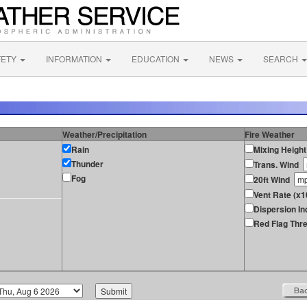
FETY
INFORMATION
EDUCATION
NEWS
SEARCH
Weather/Precipitation
Fire Weather
Rain
Mixing Height
Thunder
Trans. Wind
Fog
20ft Wind
Vent Rate (x1
Dispersion In
Red Flag Thre