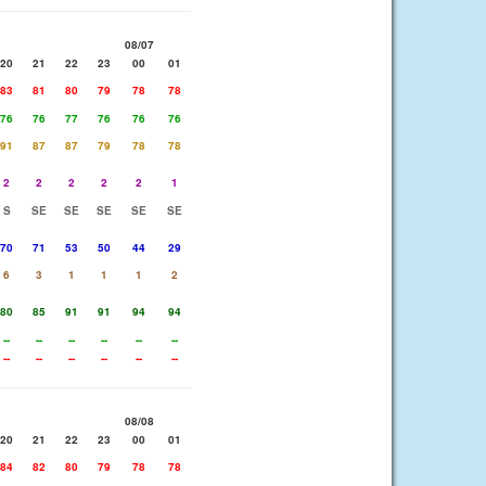
08/07
20
21
22
23
00
01
83
81
80
79
78
78
76
76
77
76
76
76
91
87
87
79
78
78
2
2
2
2
2
1
S
SE
SE
SE
SE
SE
70
71
53
50
44
29
6
3
1
1
1
2
80
85
91
91
94
94
--
--
--
--
--
--
--
--
--
--
--
--
08/08
20
21
22
23
00
01
84
82
80
79
78
78