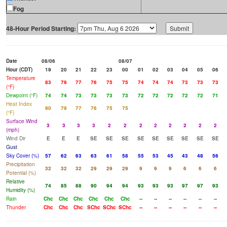
Fog
48-Hour Period Starting:
Date
08/06
08/07
Hour (CDT)
19
20
21
22
23
00
01
02
03
04
05
06
Temperature
83
79
77
76
75
75
74
74
74
73
73
73
(°F)
Dewpoint (°F)
74
74
73
73
73
73
72
72
72
72
72
71
Heat Index
90
79
77
76
75
75
(°F)
Surface Wind
3
3
3
3
2
2
2
2
2
2
2
2
(mph)
Wind Dir
E
E
E
SE
SE
SE
SE
SE
SE
SE
SE
SE
Gust
Sky Cover (%)
57
62
63
63
61
58
55
53
45
43
48
56
Precipitation
32
32
32
29
29
29
9
9
9
6
6
6
Potential (%)
Relative
74
85
88
90
94
94
93
93
93
97
97
93
Humidity (%)
Rain
Chc
Chc
Chc
Chc
Chc
Chc
--
--
--
--
--
--
Thunder
Chc
Chc
Chc
SChc
SChc
SChc
--
--
--
--
--
--