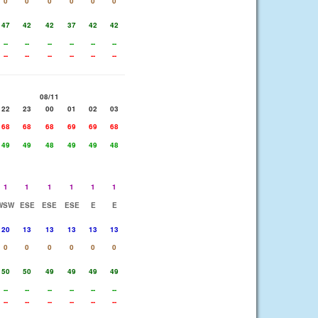
0
0
0
0
0
0
47
42
42
37
42
42
--
--
--
--
--
--
--
--
--
--
--
--
08/11
22
23
00
01
02
03
68
68
68
69
69
68
49
49
48
49
49
48
1
1
1
1
1
1
WSW
ESE
ESE
ESE
E
E
20
13
13
13
13
13
0
0
0
0
0
0
50
50
49
49
49
49
--
--
--
--
--
--
--
--
--
--
--
--