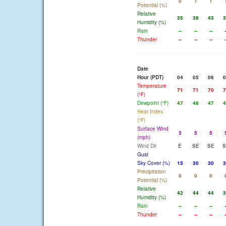
0
1
1
Potential (%)
Relative
35
38
43
3
Humidity (%)
Rain
--
--
--
-
Thunder
--
--
--
-
Date
Hour (PDT)
04
05
06
0
Temperature
71
71
70
7
(°F)
Dewpoint (°F)
47
48
47
4
Heat Index
(°F)
Surface Wind
3
5
5
(mph)
Wind Dir
E
SE
SE
S
Gust
Sky Cover (%)
15
30
30
3
Precipitation
0
0
0
Potential (%)
Relative
42
44
44
3
Humidity (%)
Rain
--
--
--
-
Thunder
--
--
--
-