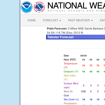
HOME
FORECAST
PAST WEATHER
SA
Point Forecast:
5 Miles NNE Santa Barbara 
34.5N 119.7W (Elev. 2510 ft)
Date
08/09
Hour (PDT)
04
05
06
0
Temperature
74
73
73
7
(°F)
Dewpoint (°F)
45
46
49
4
Heat Index
(°F)
Surface Wind
3
3
3
(mph)
Wind Dir
ENE
E
E
Gust
Sky Cover (%)
16
15
15
1
Precipitation