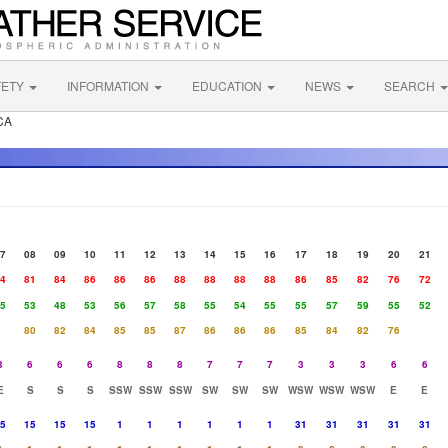
FETY
INFORMATION
EDUCATION
NEWS
SEARCH
CA
7
08
09
10
11
12
13
14
15
16
17
18
19
20
21
4
81
84
86
86
86
88
88
88
88
86
85
82
76
72
5
53
48
53
56
57
58
55
54
55
55
57
59
55
52
80
82
84
85
85
87
86
86
86
85
84
82
76
3
6
6
6
8
8
8
7
7
7
3
3
3
6
6
E
S
S
S
SSW
SSW
SSW
SW
SW
SW
WSW
WSW
WSW
E
E
5
15
15
15
1
1
1
1
1
1
31
31
31
31
31