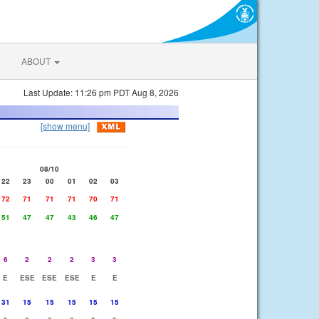
ABOUT
Last Update: 11:26 pm PDT Aug 8, 2026
[show menu]
08/10
22
23
00
01
02
03
72
71
71
71
70
71
51
47
47
43
46
47
6
2
2
2
3
3
E
ESE
ESE
ESE
E
E
31
15
15
15
15
15