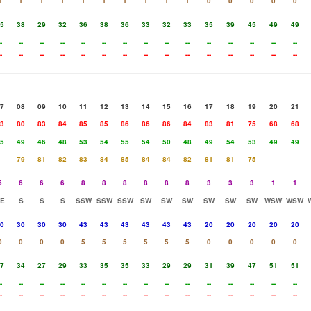
1
1
1
1
1
1
1
1
1
1
0
0
0
0
0
5
38
29
32
36
38
36
33
32
33
35
39
45
49
49
-
--
--
--
--
--
--
--
--
--
--
--
--
--
--
-
--
--
--
--
--
--
--
--
--
--
--
--
--
--
7
08
09
10
11
12
13
14
15
16
17
18
19
20
21
3
80
83
84
85
85
86
86
86
84
83
81
75
68
68
5
49
46
48
53
54
55
54
50
48
49
54
53
49
49
79
81
82
83
84
85
84
84
82
81
81
75
5
6
6
6
8
8
8
8
8
8
3
3
3
1
1
E
S
S
S
SSW
SSW
SSW
SW
SW
SW
SW
SW
SW
WSW
WSW
0
30
30
30
43
43
43
43
43
43
20
20
20
20
20
0
0
0
0
5
5
5
5
5
5
0
0
0
0
0
7
34
27
29
33
35
35
33
29
29
31
39
47
51
51
-
--
--
--
--
--
--
--
--
--
--
--
--
--
--
-
--
--
--
--
--
--
--
--
--
--
--
--
--
--