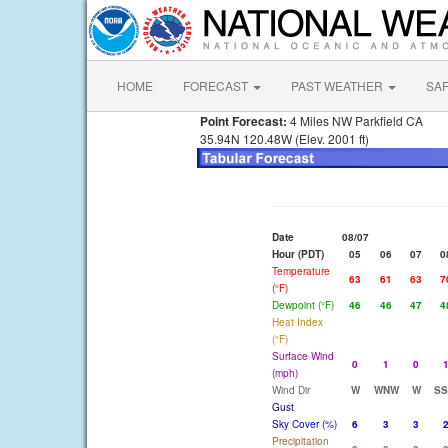
HOME
FORECAST
PAST WEATHER
SA
Point Forecast:
4 Miles NW Parkfield CA
35.94N 120.48W (Elev. 2001 ft)
Date
08/07
Hour (PDT)
05
06
07
0
Temperature
63
61
63
7
(°F)
Dewpoint (°F)
46
46
47
4
Heat Index
(°F)
Surface Wind
0
1
0
(mph)
Wind Dir
W
WNW
W
S
Gust
Sky Cover (%)
6
3
3
Precipitation