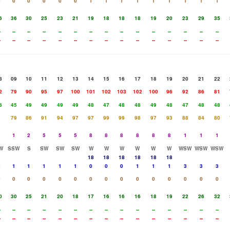
0
0
0
0
0
0
1
1
1
1
1
1
1
1
1
6
36
30
25
23
21
19
18
18
18
19
20
23
29
35
-
--
--
--
--
--
--
--
--
--
--
--
--
--
--
-
--
--
--
--
--
--
--
--
--
--
--
--
--
--
8
09
10
11
12
13
14
15
16
17
18
19
20
21
22
2
79
90
95
97
100
101
102
103
102
100
96
92
86
81
6
45
49
49
49
49
48
47
48
48
49
48
47
48
48
79
86
91
94
97
97
99
99
98
97
93
88
84
80
1
1
2
5
5
5
8
8
8
8
8
8
1
1
1
W
SSW
S
SW
SW
SW
W
W
W
W
W
W
WSW
WSW
WSW
18
18
18
18
18
18
2
1
1
1
1
1
0
0
0
1
1
1
3
3
3
0
0
0
0
0
0
0
0
0
0
0
0
0
0
0
0
30
25
21
20
18
17
16
16
16
18
19
22
26
32
-
--
--
--
--
--
--
--
--
--
--
--
--
--
--
-
--
--
--
--
--
--
--
--
--
--
--
--
--
--