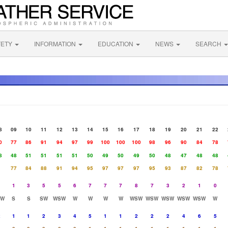
FETY
INFORMATION
EDUCATION
NEWS
SEARCH
8
09
10
11
12
13
14
15
16
17
18
19
20
21
22
0
77
86
91
94
97
99
100
100
100
98
96
90
84
78
8
48
51
51
51
51
50
49
50
49
50
48
47
48
48
77
84
88
91
94
95
97
97
97
95
93
87
82
78
1
1
3
5
5
6
7
7
7
8
7
3
2
1
0
SW
S
S
SW
WSW
W
W
W
W
WSW
WSW
WSW
WSW
WSW
W
2
1
1
2
3
4
5
1
1
2
2
2
4
6
5