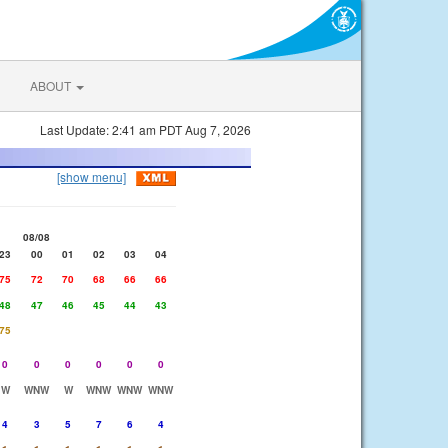
ABOUT
Last Update: 2:41 am PDT Aug 7, 2026
[show menu]
08/08
23
00
01
02
03
04
75
72
70
68
66
66
48
47
46
45
44
43
75
0
0
0
0
0
0
W
WNW
W
WNW
WNW
WNW
4
3
5
7
6
4