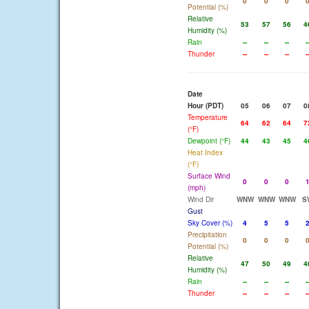
0
0
0
Potential (%)
Relative
53
57
56
4
Humidity (%)
Rain
--
--
--
-
Thunder
--
--
--
-
Date
Hour (PDT)
05
06
07
0
Temperature
64
62
64
7
(°F)
Dewpoint (°F)
44
43
45
4
Heat Index
(°F)
Surface Wind
0
0
0
(mph)
Wind Dir
WNW
WNW
WNW
S
Gust
Sky Cover (%)
4
5
5
Precipitation
0
0
0
Potential (%)
Relative
47
50
49
4
Humidity (%)
Rain
--
--
--
-
Thunder
--
--
--
-