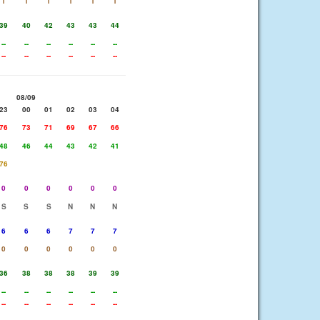
1
1
1
1
1
1
39
40
42
43
43
44
--
--
--
--
--
--
--
--
--
--
--
--
08/09
23
00
01
02
03
04
76
73
71
69
67
66
48
46
44
43
42
41
76
0
0
0
0
0
0
S
S
S
N
N
N
6
6
6
7
7
7
0
0
0
0
0
0
36
38
38
38
39
39
--
--
--
--
--
--
--
--
--
--
--
--