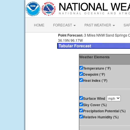
HOME
FORECAST
PAST WEATHER
SA
Point Forecast:
3 Miles NNW Sand Springs 
36.19N 96.17W
Weather Elements
Temperature (°F)
Dewpoint (°F)
Heat Index (°F)
Surface Wind
Sky Cover (%)
Precipitation Potential (%)
Relative Humidity (%)