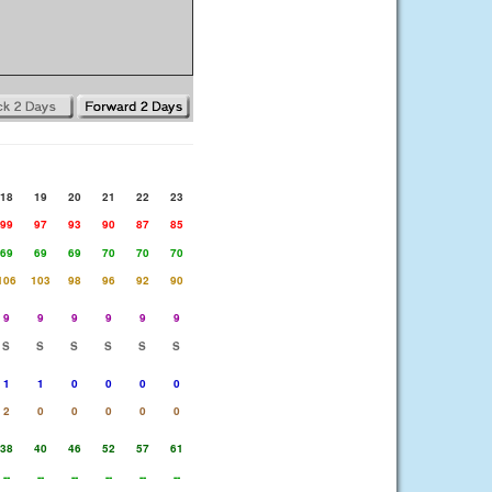
18
19
20
21
22
23
99
97
93
90
87
85
69
69
69
70
70
70
106
103
98
96
92
90
9
9
9
9
9
9
S
S
S
S
S
S
1
1
0
0
0
0
2
0
0
0
0
0
38
40
46
52
57
61
--
--
--
--
--
--