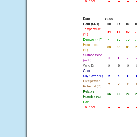
Thunder
--
--
--
-
Date
08/09
Hour (CDT)
00
01
02
0
Temperature
84
81
80
7
(°F)
Dewpoint (°F)
71
70
70
7
Heat Index
89
85
83
7
(°F)
Surface Wind
8
8
7
(mph)
Wind Dir
S
S
S
Gust
Sky Cover (%)
2
4
2
Precipitation
0
0
0
Potential (%)
Relative
65
69
72
7
Humidity (%)
Rain
--
--
--
-
Thunder
--
--
--
-