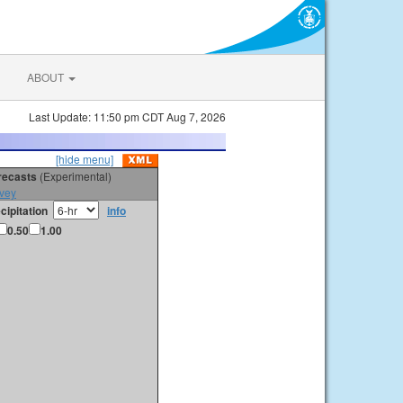
ABOUT
Last Update: 11:50 pm CDT Aug 7, 2026
[hide menu]
orecasts
(Experimental)
vey
cipitation
info
0.50
1.00