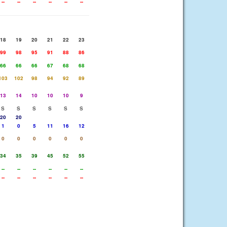
--
--
--
--
--
--
18
19
20
21
22
23
99
98
95
91
88
86
66
66
66
67
68
68
103
102
98
94
92
89
13
14
10
10
10
9
S
S
S
S
S
S
20
20
1
0
5
11
16
12
0
0
0
0
0
0
34
35
39
45
52
55
--
--
--
--
--
--
--
--
--
--
--
--