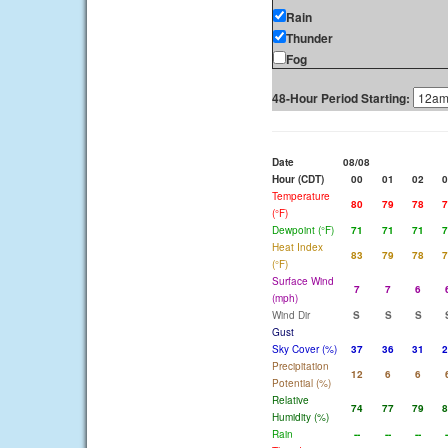
Rain
Thunder
Fog
48-Hour Period Starting:
Date
08/08
Hour (CDT)
00
01
02
0
Temperature
80
79
78
7
(°F)
Dewpoint (°F)
71
71
71
7
Heat Index
83
79
78
7
(°F)
Surface Wind
7
7
6
(mph)
Wind Dir
S
S
S
Gust
Sky Cover (%)
37
36
31
2
Precipitation
12
6
6
Potential (%)
Relative
74
77
79
8
Humidity (%)
Rain
--
--
--
-