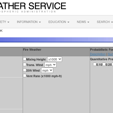
FETY
INFORMATION
EDUCATION
NEWS
SEARCH
OK
Fire Weather
Probabilistic F
Description
|
Sur
Quantitative Pre
Mixing Height
0.10
0.25
Trans. Wind
20ft Wind
Vent Rate (x1000 mph-ft)