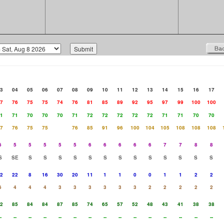
3
04
05
06
07
08
09
10
11
12
13
14
15
16
17
7
76
75
75
74
76
81
85
89
92
95
97
99
100
100
1
71
70
70
70
71
72
72
72
72
72
71
71
70
70
7
76
75
75
76
85
91
96
100
104
105
108
108
108
6
5
5
5
5
5
6
6
6
6
6
7
7
8
8
S
SE
S
S
S
S
S
S
S
S
S
S
S
S
S
2
22
8
16
30
20
11
1
1
0
0
1
1
2
2
6
4
4
4
3
3
3
3
3
3
2
2
2
2
2
2
85
84
84
87
85
74
65
57
52
48
43
41
38
38
-
--
--
--
--
--
--
--
--
--
--
--
--
--
--