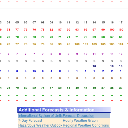
-
--
--
--
--
--
--
--
--
--
--
--
--
--
--
3
04
05
06
07
08
09
10
11
12
13
14
15
16
17
9
78
77
76
76
78
82
87
90
93
95
97
99
100
100
0
70
70
70
70
70
70
71
71
71
70
69
68
67
66
9
78
77
76
76
78
86
93
96
100
102
103
105
105
104
7
7
7
7
7
7
8
8
9
9
10
11
11
11
13
S
S
S
S
S
S
S
S
S
S
S
S
S
S
S
18
18
18
2
5
8
8
16
8
4
0
0
1
1
1
2
2
1
0
0
0
0
0
0
0
0
0
0
0
0
0
0
0
4
76
79
82
82
76
67
59
54
49
45
40
37
35
33
-
--
--
--
--
--
--
--
--
--
--
--
--
--
--
-
--
--
--
--
--
--
--
--
--
--
--
--
--
--
International System of Units
Forecast Discussion
7-Day Forecast
Hourly Weather Graph
Hazardous Weather Outlook
Regional Weather Conditions