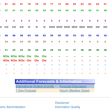
0
81
82
81
78
79
78
77
74
69
65
63
62
62
61
0
37
41
41
44
43
43
42
44
44
44
44
42
41
40
3
3
3
3
3
3
3
3
3
5
5
5
5
5
W
SW
SW
SW
W
W
W
WNW
WNW
WNW
NNW
NNW
NNW
NW
NW
9
58
58
58
63
63
63
55
55
55
53
53
53
42
42
24
24
24
25
25
25
4
4
4
4
4
4
0
0
4
21
23
24
30
28
29
29
34
41
47
49
48
46
46
SChc
SChc
SChc
Chc
Chc
Chc
--
--
--
--
--
--
--
--
SChc
SChc
SChc
Chc
Chc
Chc
--
--
--
--
--
--
--
--
--
--
--
--
--
--
--
--
--
--
--
--
--
--
--
--
--
--
--
--
--
--
--
--
--
--
--
--
--
--
--
--
--
--
--
--
--
--
--
--
--
--
International System of Units
Forecast Discussion
7-Day Forecast
Hourly Weather Graph
Disclaimer
eric Administration
Information Quality