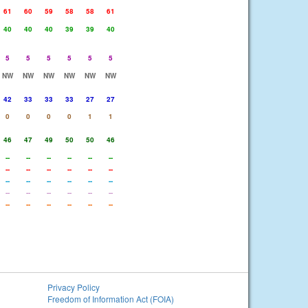
61
60
59
58
58
61
40
40
40
39
39
40
5
5
5
5
5
5
NW
NW
NW
NW
NW
NW
42
33
33
33
27
27
0
0
0
0
1
1
46
47
49
50
50
46
--
--
--
--
--
--
--
--
--
--
--
--
--
--
--
--
--
--
--
--
--
--
--
--
--
--
--
--
--
--
Privacy Policy
Freedom of Information Act (FOIA)