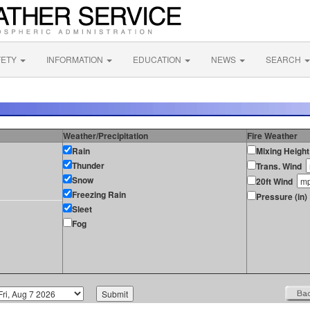
FETY
INFORMATION
EDUCATION
NEWS
SEARCH
Weather/Precipitation
Fire Weather
Rain
Mixing Height
Thunder
Trans. Wind
Snow
20ft Wind
Freezing Rain
Pressure (in)
Sleet
Fog