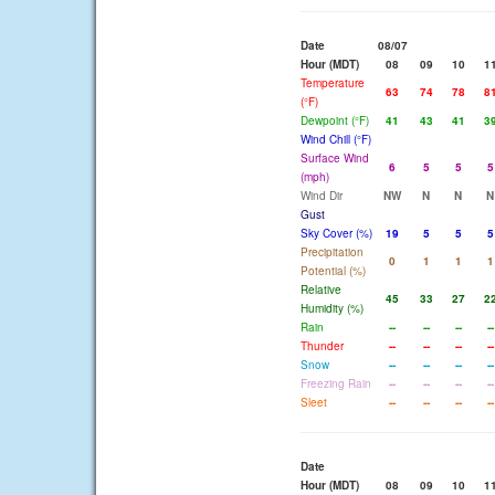
Date
08/07
Hour (MDT)
08
09
10
1
Temperature
63
74
78
8
(°F)
Dewpoint (°F)
41
43
41
3
Wind Chill (°F)
Surface Wind
6
5
5
5
(mph)
Wind Dir
NW
N
N
N
Gust
Sky Cover (%)
19
5
5
5
Precipitation
0
1
1
1
Potential (%)
Relative
45
33
27
2
Humidity (%)
Rain
--
--
--
--
Thunder
--
--
--
--
Snow
--
--
--
--
Freezing Rain
--
--
--
--
Sleet
--
--
--
--
Date
Hour (MDT)
08
09
10
1