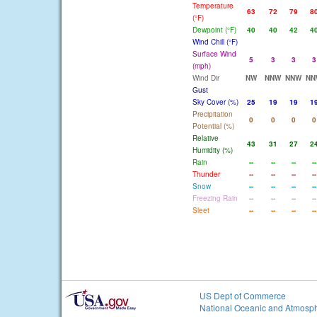
Temperature
63
72
79
8
(°F)
Dewpoint (°F)
40
40
42
4
Wind Chill (°F)
Surface Wind
5
3
3
3
(mph)
Wind Dir
NW
NNW
NNW
NN
Gust
Sky Cover (%)
25
19
19
1
Precipitation
0
0
0
0
Potential (%)
Relative
43
31
27
2
Humidity (%)
Rain
--
--
--
--
Thunder
--
--
--
--
Snow
--
--
--
--
Freezing Rain
--
--
--
--
Sleet
--
--
--
--
US Dept of Commerce
National Oceanic and Atmosph