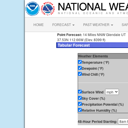
HOME
FORECAST
PAST WEATHER
SA
Point Forecast:
14 Miles NNW Glendale UT
37.53N 112.66W (Elev. 8399 ft)
Weather Elements
Temperature (°F)
Dewpoint (°F)
Wind Chill (°F)
Surface Wind
Sky Cover (%)
Precipitation Potential (%)
Relative Humidity (%)
48-Hour Period Starting: