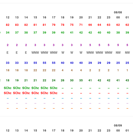
08/08
1
12
13
14
15
16
17
18
19
20
21
22
23
00
01
1
82
83
82
81
81
79
78
75
71
66
64
63
62
62
9
34
37
38
37
39
39
40
41
42
42
40
40
38
39
2
2
2
3
3
3
3
3
3
5
5
5
5
5
E
E
E
WNW
WNW
WNW
W
W
W
WNW
WNW
WNW
NW
NW
33
33
33
55
55
55
40
40
40
29
29
29
25
25
18
18
18
22
22
22
4
4
4
2
2
2
1
1
2
18
19
21
21
22
24
26
30
35
41
42
42
41
43
SChc
SChc
SChc
SChc
SChc
SChc
--
--
--
--
--
--
--
--
SChc
SChc
SChc
SChc
SChc
SChc
--
--
--
--
--
--
--
--
--
--
--
--
--
--
--
--
--
--
--
--
--
--
--
--
--
--
--
--
--
--
--
--
--
--
--
--
--
--
--
--
--
--
--
--
--
--
--
--
--
--
08/09
1
12
13
14
15
16
17
18
19
20
21
22
23
00
01