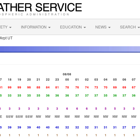
FETY
INFORMATION
EDUCATION
NEWS
SEARCH
Arpt UT
08/08
7
18
19
20
21
22
23
00
01
02
03
04
05
06
07
01
99
99
96
88
84
81
78
76
74
73
70
69
69
67
5
33
35
35
35
36
36
36
37
37
37
35
36
37
36
5
3
3
3
3
3
3
6
6
6
5
5
5
3
3
E
SSW
SSW
SSW
NW
NW
NW
NW
NW
NW
NW
NW
NW
NW
NW
5
39
39
39
40
40
40
32
32
32
31
31
31
27
27
0
1
1
1
1
1
1
1
1
1
1
1
1
1
1