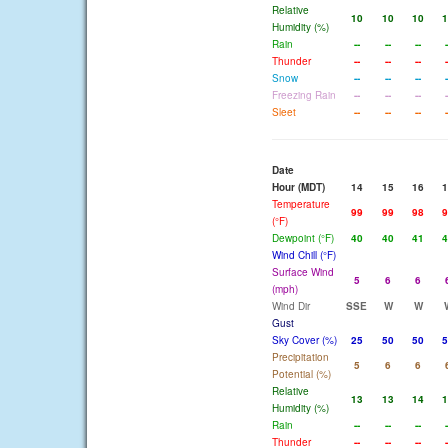
Relative
10
10
10
1
Humidity (%)
Rain
--
--
--
-
Thunder
--
--
--
-
Snow
--
--
--
-
Freezing Rain
--
--
--
-
Sleet
--
--
--
-
Date
Hour (MDT)
14
15
16
1
Temperature
99
99
98
9
(°F)
Dewpoint (°F)
40
40
41
4
Wind Chill (°F)
Surface Wind
5
6
6
(mph)
Wind Dir
SSE
W
W
Gust
Sky Cover (%)
25
50
50
5
Precipitation
5
6
6
Potential (%)
Relative
13
13
14
1
Humidity (%)
Rain
--
--
--
-
Thunder
--
--
--
-