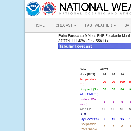
HOME
FORECAST
PAST WEATHER
SA
Point Forecast:
9 Miles ENE Escalante Muni 
37.77N 111.42W (Elev. 5581 ft)
Date
08/07
Hour (MDT)
14
15
16
1
Temperature
99
99
100
1
(°F)
Dewpoint (°F)
33
33
34
3
Wind Chill (°F)
Surface Wind
5
5
5
(mph)
Wind Dir
SE
SE
SE
S
Gust
Sky Cover (%)
5
15
15
1
Precipitation
0
0
0
Potential (%)