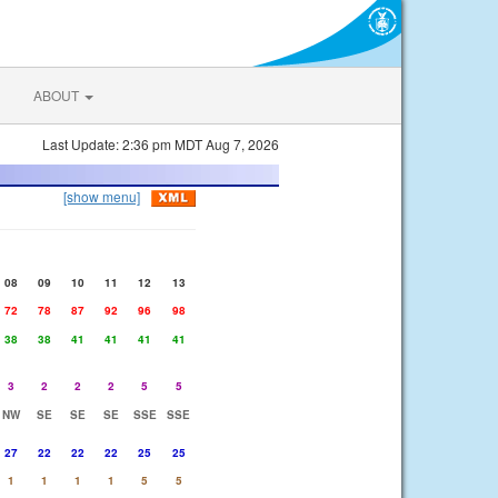
ABOUT
Last Update: 2:36 pm MDT Aug 7, 2026
[show menu]
08
09
10
11
12
13
72
78
87
92
96
98
38
38
41
41
41
41
3
2
2
2
5
5
NW
SE
SE
SE
SSE
SSE
27
22
22
22
25
25
1
1
1
1
5
5