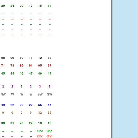
29
24
20
17
15
14
--
--
--
--
--
--
--
--
--
--
--
--
--
--
--
--
--
--
--
--
--
--
--
--
--
--
--
--
--
--
08
09
10
11
12
13
71
78
85
91
95
97
45
45
46
47
46
47
2
2
2
2
3
3
NW
W
W
W
SW
SW
49
22
22
22
55
55
0
0
0
0
32
32
39
31
26
22
19
18
--
--
--
--
Chc
Chc
--
--
--
--
Chc
Chc