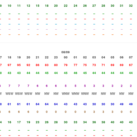
0
10
11
12
15
18
20
22
24
26
27
28
30
31
32
-
--
--
--
--
--
--
--
--
--
--
--
--
--
--
-
--
--
--
--
--
--
--
--
--
--
--
--
--
--
-
--
--
--
--
--
--
--
--
--
--
--
--
--
--
-
--
--
--
--
--
--
--
--
--
--
--
--
--
--
-
--
--
--
--
--
--
--
--
--
--
--
--
--
--
08/09
7
18
19
20
21
22
23
00
01
02
03
04
05
06
07
7
97
95
92
86
83
80
79
77
75
73
71
69
69
67
0
43
43
44
44
45
44
45
46
45
44
44
44
44
44
6
7
7
7
6
6
6
5
5
5
3
3
3
2
2
W
WSW
WSW
WSW
NW
NW
NW
WNW
WNW
WNW
NW
NW
NW
NW
NW
0
61
61
61
64
64
64
43
43
43
30
30
30
49
49
6
6
6
6
0
0
0
0
0
0
3
3
3
0
0
4
16
17
19
23
26
28
30
33
34
36
38
40
40
43
-
--
--
--
--
--
--
--
--
--
--
--
--
--
--
-
--
--
--
--
--
--
--
--
--
--
--
--
--
--