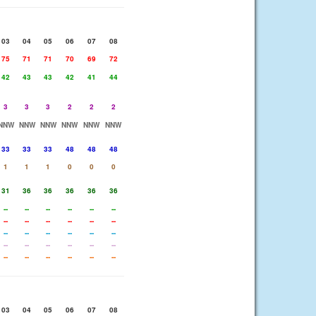
03
04
05
06
07
08
75
71
71
70
69
72
42
43
43
42
41
44
3
3
3
2
2
2
NNW
NNW
NNW
NNW
NNW
NNW
33
33
33
48
48
48
1
1
1
0
0
0
31
36
36
36
36
36
--
--
--
--
--
--
--
--
--
--
--
--
--
--
--
--
--
--
--
--
--
--
--
--
--
--
--
--
--
--
03
04
05
06
07
08