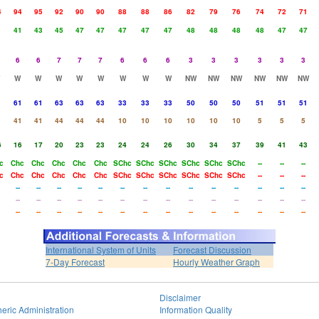
4
94
95
92
90
90
88
88
86
82
79
76
74
72
71
1
41
43
45
47
47
47
47
47
48
48
48
48
47
47
6
6
7
7
7
6
6
6
3
3
3
3
3
3
W
W
W
W
W
W
W
W
NW
NW
NW
NW
NW
NW
1
61
61
63
63
63
33
33
33
50
50
50
51
51
51
1
41
41
44
44
44
10
10
10
10
10
10
5
5
5
6
16
17
20
23
23
24
24
26
30
34
37
39
41
43
c
Chc
Chc
Chc
Chc
Chc
SChc
SChc
SChc
SChc
SChc
SChc
--
--
--
c
Chc
Chc
Chc
Chc
Chc
SChc
SChc
SChc
SChc
SChc
SChc
--
--
--
--
--
--
--
--
--
--
--
--
--
--
--
--
--
--
--
--
--
--
--
--
--
--
--
--
--
--
--
--
--
--
--
--
--
--
--
--
--
--
--
--
--
International System of Units
Forecast Discussion
7-Day Forecast
Hourly Weather Graph
Disclaimer
eric Administration
Information Quality