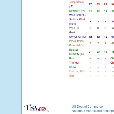
Temperature
77
85
91
9
(°F)
Dewpoint (°F)
44
43
43
4
Wind Chill (°F)
Surface Wind
3
3
3
6
(mph)
Wind Dir
S
S
S
W
Gust
Sky Cover (%)
12
12
12
6
Precipitation
2
2
2
4
Potential (%)
Relative
31
23
19
1
Humidity (%)
Rain
--
--
--
Ch
Thunder
--
--
--
Ch
Snow
--
--
--
--
Freezing Rain
--
--
--
--
Sleet
--
--
--
--
US Dept of Commerce
National Oceanic and Atmosph