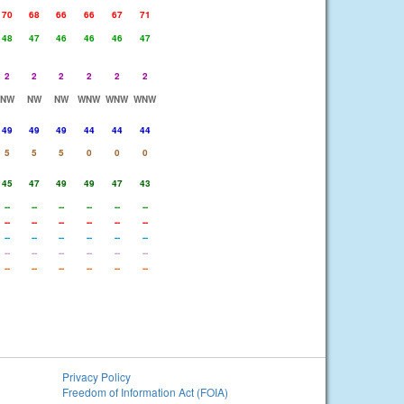
70
68
66
66
67
71
48
47
46
46
46
47
2
2
2
2
2
2
NW
NW
NW
WNW
WNW
WNW
49
49
49
44
44
44
5
5
5
0
0
0
45
47
49
49
47
43
--
--
--
--
--
--
--
--
--
--
--
--
--
--
--
--
--
--
--
--
--
--
--
--
--
--
--
--
--
--
Privacy Policy
Freedom of Information Act (FOIA)