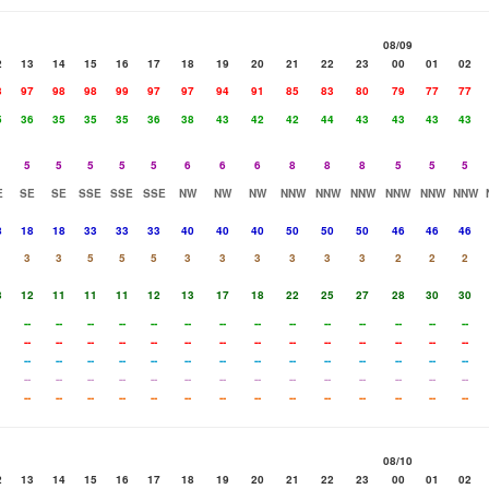
08/09
2
13
14
15
16
17
18
19
20
21
22
23
00
01
02
3
97
98
98
99
97
97
94
91
85
83
80
79
77
77
5
36
35
35
35
36
38
43
42
42
44
43
43
43
43
5
5
5
5
5
6
6
6
8
8
8
5
5
5
E
SE
SE
SSE
SSE
SSE
NW
NW
NW
NNW
NNW
NNW
NNW
NNW
NNW
8
18
18
33
33
33
40
40
40
50
50
50
46
46
46
3
3
5
5
5
3
3
3
3
3
3
2
2
2
3
12
11
11
11
12
13
17
18
22
25
27
28
30
30
--
--
--
--
--
--
--
--
--
--
--
--
--
--
--
--
--
--
--
--
--
--
--
--
--
--
--
--
--
--
--
--
--
--
--
--
--
--
--
--
--
--
--
--
--
--
--
--
--
--
--
--
--
--
--
--
--
--
--
--
--
--
--
--
--
--
--
--
--
--
08/10
2
13
14
15
16
17
18
19
20
21
22
23
00
01
02