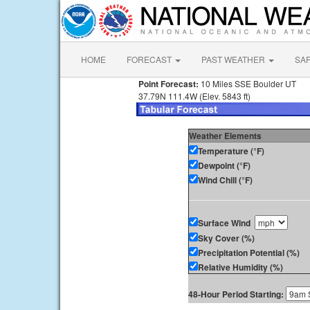
HOME
FORECAST
PAST WEATHER
SA
Point Forecast:
10 Miles SSE Boulder UT
37.79N 111.4W (Elev. 5843 ft)
Weather Elements
Temperature (°F)
Dewpoint (°F)
Wind Chill (°F)
Surface Wind
Sky Cover (%)
Precipitation Potential (%)
Relative Humidity (%)
48-Hour Period Starting: