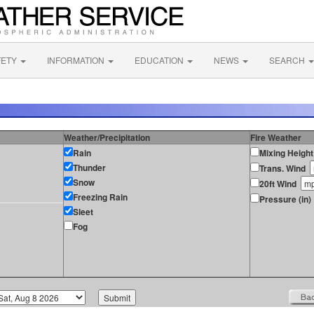
FETY
INFORMATION
EDUCATION
NEWS
SEARCH
Weather/Precipitation
Fire Weather
Rain
Mixing Height
Thunder
Trans. Wind
Snow
20ft Wind
Freezing Rain
Pressure (in)
Sleet
Fog