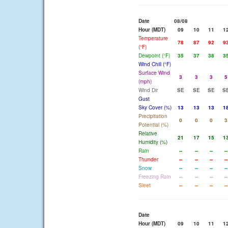
Date
08/08
Hour (MDT)
09
10
11
1
Temperature
78
87
92
9
(°F)
Dewpoint (°F)
35
37
38
3
Wind Chill (°F)
Surface Wind
3
3
3
5
(mph)
Wind Dir
SE
SE
SE
S
Gust
Sky Cover (%)
13
13
13
1
Precipitation
0
0
0
3
Potential (%)
Relative
21
17
15
1
Humidity (%)
Rain
--
--
--
--
Thunder
--
--
--
--
Snow
--
--
--
--
Freezing Rain
--
--
--
--
Sleet
--
--
--
--
Date
Hour (MDT)
09
10
11
1