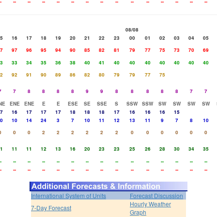
-
--
--
--
--
--
--
--
--
--
--
--
--
--
--
08/08
5
16
17
18
19
20
21
22
23
00
01
02
03
04
05
7
97
96
95
94
90
85
82
81
79
77
75
73
70
69
3
33
34
35
36
38
40
41
40
40
40
40
40
40
40
2
92
91
90
89
86
82
80
79
79
77
75
7
7
8
8
8
8
9
9
8
8
8
8
8
7
7
NE
ENE
ENE
E
E
ESE
SE
SSE
S
SSW
SSW
SW
SW
SW
SW
7
16
17
17
17
18
18
18
17
16
16
16
15
0
10
14
24
3
7
10
11
12
13
11
9
7
8
10
0
0
0
2
2
2
2
2
2
0
0
0
0
0
0
1
11
11
12
13
16
20
23
23
25
26
28
30
34
35
-
--
--
--
--
--
--
--
--
--
--
--
--
--
--
-
--
--
--
--
--
--
--
--
--
--
--
--
--
--
International System of Units
Forecast Discussion
Hourly Weather
7-Day Forecast
Graph