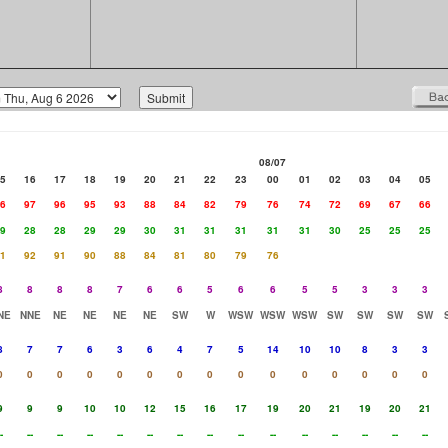
08/07
5
16
17
18
19
20
21
22
23
00
01
02
03
04
05
6
97
96
95
93
88
84
82
79
76
74
72
69
67
66
9
28
28
29
29
30
31
31
31
31
31
30
25
25
25
1
92
91
90
88
84
81
80
79
76
8
8
8
8
7
6
6
5
6
6
5
5
3
3
3
NE
NNE
NE
NE
NE
NE
SW
W
WSW
WSW
WSW
SW
SW
SW
SW
8
7
7
6
3
6
4
7
5
14
10
10
8
3
3
0
0
0
0
0
0
0
0
0
0
0
0
0
0
0
9
9
9
10
10
12
15
16
17
19
20
21
19
20
21
-
--
--
--
--
--
--
--
--
--
--
--
--
--
--