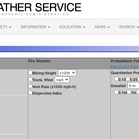
FETY
INFORMATION
EDUCATION
NEWS
SEARCH
Fire Weather
Probabilistic F
Description
|
Sur
Quantitative Pre
Mixing Height
0.10
0.25
Trans. Wind
Snowfall
Vent Rate (x1000 mph-ft)
0.1in
1in
Dispersion Index