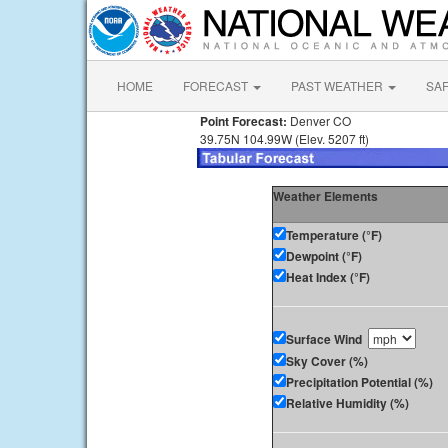
HOME
FORECAST
PAST WEATHER
SA
Point Forecast:
Denver CO
39.75N 104.99W (Elev. 5207 ft)
Weather Elements
Temperature (°F)
Dewpoint (°F)
Heat Index (°F)
Surface Wind
Sky Cover (%)
Precipitation Potential (%)
Relative Humidity (%)