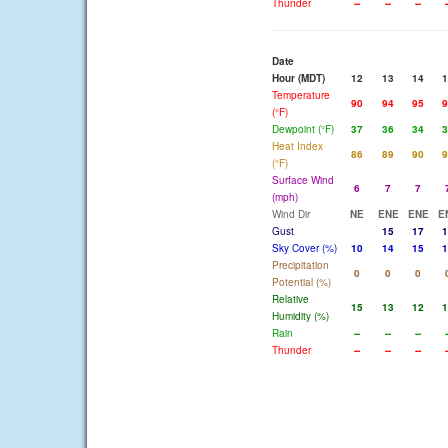
Thunder
--
--
--
-
Date
Hour (MDT)
12
13
14
1
Temperature
90
94
95
9
(°F)
Dewpoint (°F)
37
36
34
3
Heat Index
86
89
90
9
(°F)
Surface Wind
6
7
7
(mph)
Wind Dir
NE
ENE
ENE
E
Gust
15
17
1
Sky Cover (%)
10
14
15
1
Precipitation
0
0
0
Potential (%)
Relative
15
13
12
1
Humidity (%)
Rain
--
--
--
-
Thunder
--
--
--
-