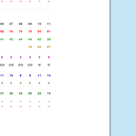
--
--
--
--
--
--
06
07
08
09
10
11
68
70
74
79
85
91
41
42
44
44
42
39
79
82
87
6
5
3
3
3
5
SW
SW
SW
SW
W
N
11
10
9
8
11
14
0
0
0
0
0
0
37
36
34
29
22
16
--
--
--
--
--
--
--
--
--
--
--
--