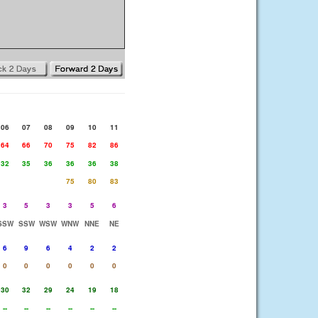
06
07
08
09
10
11
64
66
70
75
82
86
32
35
36
36
36
38
75
80
83
3
5
3
3
5
6
SSW
SSW
WSW
WNW
NNE
NE
6
9
6
4
2
2
0
0
0
0
0
0
30
32
29
24
19
18
--
--
--
--
--
--