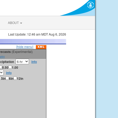
ABOUT
Last Update: 12:46 am MDT Aug 6, 2026
[hide menu]
orecasts
(Experimental)
vey
cipitation
info
0.50
1.00
info
3in
6in
12in