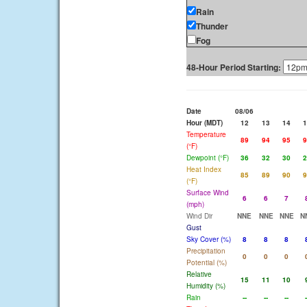
Rain
Thunder
Fog
48-Hour Period Starting:
Date
08/06
Hour (MDT)
12
13
14
1
Temperature
89
94
95
9
(°F)
Dewpoint (°F)
36
32
30
2
Heat Index
85
89
90
9
(°F)
Surface Wind
6
6
7
(mph)
Wind Dir
NNE
NNE
NNE
N
Gust
Sky Cover (%)
8
8
8
Precipitation
0
0
0
Potential (%)
Relative
15
11
10
Humidity (%)
Rain
--
--
--
-