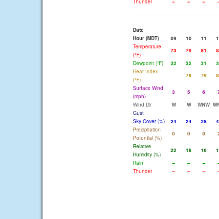
Thunder
--
--
--
-
Date
Hour (MDT)
09
10
11
1
Temperature
73
79
81
8
(°F)
Dewpoint (°F)
32
32
31
3
Heat Index
79
79
8
(°F)
Surface Wind
3
5
6
(mph)
Wind Dir
W
W
WNW
W
Gust
Sky Cover (%)
24
24
28
4
Precipitation
0
0
0
Potential (%)
Relative
22
18
16
1
Humidity (%)
Rain
--
--
--
-
Thunder
--
--
--
-