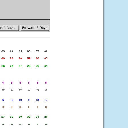
03
04
05
06
07
08
60
59
59
58
60
67
26
26
27
28
29
34
6
6
5
5
6
6
W
W
W
W
W
W
6
10
10
9
15
17
0
0
0
0
0
0
27
28
29
32
31
29
--
--
--
--
--
--