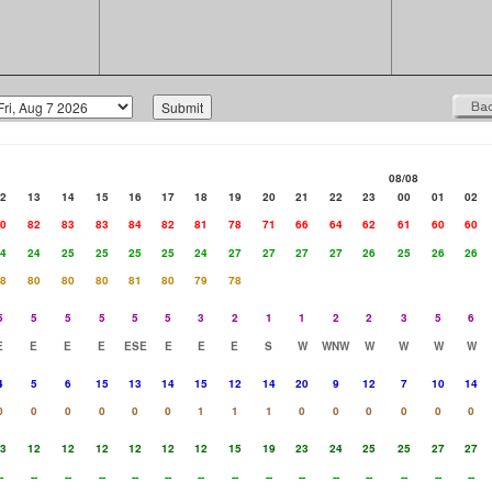
08/08
2
13
14
15
16
17
18
19
20
21
22
23
00
01
02
0
82
83
83
84
82
81
78
71
66
64
62
61
60
60
4
24
25
25
25
25
24
27
27
27
27
26
25
26
26
8
80
80
80
81
80
79
78
5
5
5
5
5
5
3
2
1
1
2
2
3
5
6
E
E
E
E
ESE
E
E
E
S
W
WNW
W
W
W
W
4
5
6
15
13
14
15
12
14
20
9
12
7
10
14
0
0
0
0
0
0
1
1
1
0
0
0
0
0
0
3
12
12
12
12
12
12
15
19
23
24
25
25
27
27
-
--
--
--
--
--
--
--
--
--
--
--
--
--
--