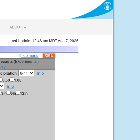
ABOUT
Last Update: 12:46 am MDT Aug 7, 2026
[hide menu]
orecasts
(Experimental)
vey
cipitation
info
0.50
1.00
info
3in
6in
12in