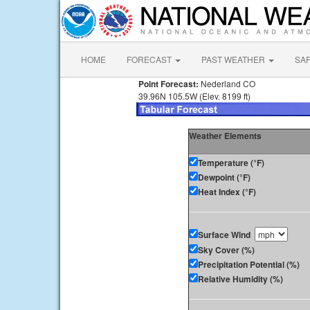
HOME
FORECAST
PAST WEATHER
SA
Point Forecast:
Nederland CO
39.96N 105.5W (Elev. 8199 ft)
Weather Elements
Temperature (°F)
Dewpoint (°F)
Heat Index (°F)
Surface Wind
Sky Cover (%)
Precipitation Potential (%)
Relative Humidity (%)