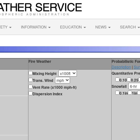
FETY
INFORMATION
EDUCATION
NEWS
SEARCH
Fire Weather
Probabilistic F
Description
|
Sur
Quantitative Pre
Mixing Height
0.10
0.25
Trans. Wind
Snowfall
Vent Rate (x1000 mph-ft)
0.1in
1in
Dispersion Index