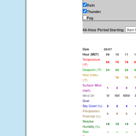
Rain
Thunder
Fog
48-Hour Period Starting:
Date
08/07
Hour (MDT)
09
10
11
1
Temperature
68
76
79
8
(°F)
Dewpoint (°F)
24
25
24
2
Heat Index
76
79
7
(°F)
Surface Wind
1
2
3
(mph)
Wind Dir
W
NW
NNW
Gust
Sky Cover (%)
2
2
4
Precipitation
0
0
0
Potential (%)
Relative
19
15
13
1
Humidity (%)
Rain
--
--
--
-