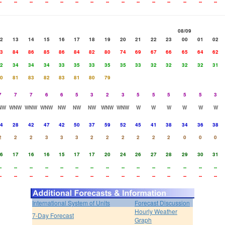
-
--
--
--
--
--
--
--
--
--
--
--
--
--
--
08/09
2
13
14
15
16
17
18
19
20
21
22
23
00
01
02
3
84
86
85
86
84
82
80
74
69
67
66
65
64
62
2
34
34
34
33
35
33
35
35
33
32
32
32
32
31
0
81
83
82
83
81
80
79
7
7
7
6
6
5
3
2
3
5
5
5
5
5
3
NW
WNW
WNW
WNW
NW
NW
NW
WNW
WNW
W
W
W
W
W
W
4
28
42
47
42
50
37
59
52
45
41
38
34
36
38
2
2
2
3
3
3
2
2
2
2
2
2
0
0
0
6
17
16
16
15
17
17
20
24
26
27
28
29
30
31
-
--
--
--
--
--
--
--
--
--
--
--
--
--
--
-
--
--
--
--
--
--
--
--
--
--
--
--
--
--
International System of Units
Forecast Discussion
Hourly Weather
7-Day Forecast
Graph