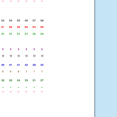
--
--
--
--
--
--
03
04
05
06
07
08
61
60
59
60
63
69
31
31
31
31
32
34
3
3
3
3
3
2
W
W
W
W
W
W
40
41
41
42
38
33
0
0
0
1
1
1
32
33
34
33
31
27
--
--
--
--
--
--
--
--
--
--
--
--