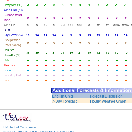
(°C)
Dewpoint (°C)
-1
-1
-1
0
0
2
3
1
0
-2
-1
-1
Wind Chill (°C)
Surface Wind
5
5
5
5
5
5
5
6
6
6
9
9
(mph)
Wind Dir
S
S
S
S
SSE
SSE
SSE
W
W
W
WNW
WNW
Gust
Sky Cover (%)
13
14
14
14
9
9
9
19
19
19
14
14
Precipitation
0
0
0
0
0
0
0
0
0
0
0
0
Potential (%)
Relative
38
39
40
37
31
26
21
15
12
10
10
10
Humidity (%)
Rain
--
--
--
--
--
--
--
--
--
--
--
--
Thunder
--
--
--
--
--
--
--
--
--
--
--
--
Snow
--
--
--
--
--
--
--
--
--
--
--
--
Freezing Rain
--
--
--
--
--
--
--
--
--
--
--
--
Sleet
--
--
--
--
--
--
--
--
--
--
--
--
English Units
Forecast Discussion
7-Day Forecast
Hourly Weather Graph
US Dept of Commerce
National Oceanic and Atmospheric Administration