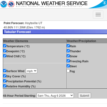
Toggle
naviga
Point Forecast:
Hoytsville UT
40.86N 111.39W (Elev. 1762 m)
Weather Elements
Weather/Precipitation
Temperature (°C)
Rain
Dewpoint (°C)
Thunder
Wind Chill (°C)
Snow
Freezing Rain
Sleet
Surface Wind
Fog
Sky Cover (%)
Precipitation Potential (%)
Relative Humidity (%)
48-Hour Period Starting: