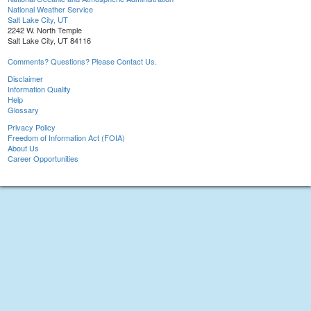
National Weather Service
Salt Lake City, UT
2242 W. North Temple
Salt Lake City, UT 84116
Comments? Questions? Please Contact Us.
Disclaimer
Information Quality
Help
Glossary
Privacy Policy
Freedom of Information Act (FOIA)
About Us
Career Opportunities