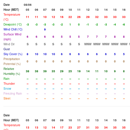
Date
08/06
Hour (MDT)
05
06
07
08
09
10
11
12
13
14
15
16
Temperature
11
11
10
12
16
22
26
29
32
33
33
33
(°C)
Dewpoint (°C)
-3
-3
-3
-3
-2
1
0
-1
-2
-3
-4
-6
Wind Chill (°C)
9
Surface Wind
6
6
6
6
5
5
5
7
7
7
8
8
(mph)
Wind Dir
S
S
S
S
S
S
S
WNW
WNW
WNW
WNW
WNW
Gust
Sky Cover (%)
8
10
10
10
6
6
6
6
6
6
5
5
Precipitation
0
0
0
0
0
0
0
0
0
0
0
0
Potential (%)
Relative
38
38
39
35
29
25
19
14
11
10
9
8
Humidity (%)
Rain
--
--
--
--
--
--
--
--
--
--
--
--
Thunder
--
--
--
--
--
--
--
--
--
--
--
--
Snow
--
--
--
--
--
--
--
--
--
--
--
--
Freezing Rain
--
--
--
--
--
--
--
--
--
--
--
--
Sleet
--
--
--
--
--
--
--
--
--
--
--
--
Date
Hour (MDT)
05
06
07
08
09
10
11
12
13
14
15
16
Temperature
13
13
12
14
17
23
27
31
33
34
35
35