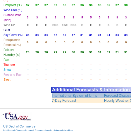
(°F)
Dewpoint (°F)
37
37
37
37
36
37
36
36
36
35
37
38
Wind Chill (°F)
Surface Wind
3
3
3
3
3
3
5
5
5
3
3
3
(mph)
Wind Dir
E
E
E
ESE
ESE
ESE
E
E
E
E
E
E
Gust
Sky Cover (%)
34
34
34
47
47
47
31
31
31
34
34
34
Precipitation
0
0
0
0
0
0
0
0
0
0
0
0
Potential (%)
Relative
28
28
28
29
29
30
30
31
31
31
31
31
Humidity (%)
Rain
--
--
--
--
--
--
--
--
--
--
--
--
Thunder
--
--
--
--
--
--
--
--
--
--
--
--
Snow
--
--
--
--
--
--
--
--
--
--
--
--
Freezing Rain
--
--
--
--
--
--
--
--
--
--
--
--
Sleet
--
--
--
--
--
--
--
--
--
--
--
--
International System of Units
Forecast Discus
7-Day Forecast
Hourly Weather 
US Dept of Commerce
National Oceanic and Atmospheric Administration