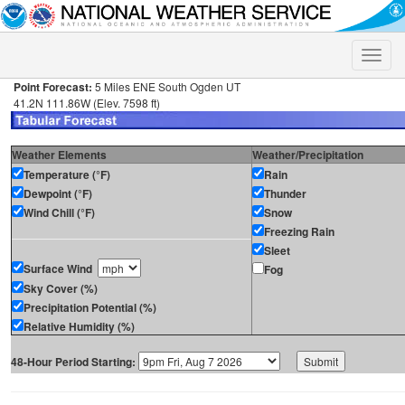
Toggle
naviga
Point Forecast:
5 Miles ENE South Ogden UT
41.2N 111.86W (Elev. 7598 ft)
Weather Elements
Weather/Precipitation
Temperature (°F)
Rain
Dewpoint (°F)
Thunder
Wind Chill (°F)
Snow
Freezing Rain
Sleet
Surface Wind
Fog
Sky Cover (%)
Precipitation Potential (%)
Relative Humidity (%)
48-Hour Period Starting: