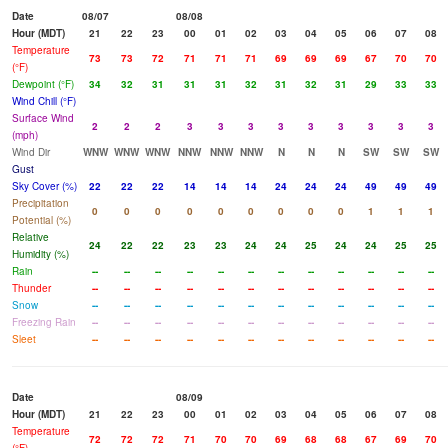
Date
08/07
08/08
Hour (MDT)
21
22
23
00
01
02
03
04
05
06
07
08
Temperature
73
73
72
71
71
71
69
69
69
67
70
70
(°F)
Dewpoint (°F)
34
32
31
31
31
32
31
32
31
29
33
33
Wind Chill (°F)
Surface Wind
2
2
2
3
3
3
3
3
3
3
3
3
(mph)
Wind Dir
WNW
WNW
WNW
NNW
NNW
NNW
N
N
N
SW
SW
SW
Gust
Sky Cover (%)
22
22
22
14
14
14
24
24
24
49
49
49
Precipitation
0
0
0
0
0
0
0
0
0
1
1
1
Potential (%)
Relative
24
22
22
23
23
24
24
25
24
24
25
25
Humidity (%)
Rain
--
--
--
--
--
--
--
--
--
--
--
--
Thunder
--
--
--
--
--
--
--
--
--
--
--
--
Snow
--
--
--
--
--
--
--
--
--
--
--
--
Freezing Rain
--
--
--
--
--
--
--
--
--
--
--
--
Sleet
--
--
--
--
--
--
--
--
--
--
--
--
Date
08/09
Hour (MDT)
21
22
23
00
01
02
03
04
05
06
07
08
Temperature
72
72
72
71
70
70
69
68
68
67
69
70