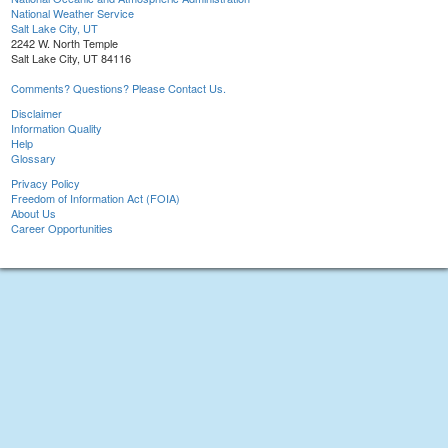
National Weather Service
Salt Lake City, UT
2242 W. North Temple
Salt Lake City, UT 84116
Comments? Questions? Please Contact Us.
Disclaimer
Information Quality
Help
Glossary
Privacy Policy
Freedom of Information Act (FOIA)
About Us
Career Opportunities