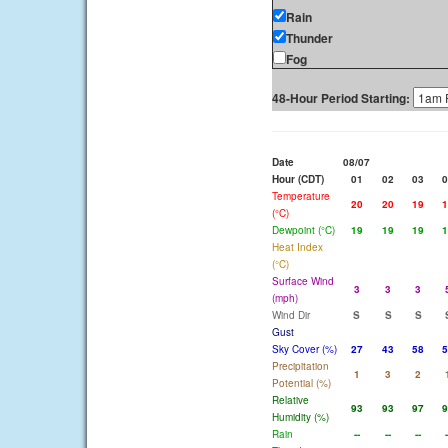
Rain
Thunder
Fog
48-Hour Period Starting:
Date
08/07
Hour (CDT)
01
02
03
0
Temperature
20
20
19
1
(°C)
Dewpoint (°C)
19
19
19
1
Heat Index
(°C)
Surface Wind
3
3
3
(mph)
Wind Dir
S
S
S
Gust
Sky Cover (%)
27
43
58
5
Precipitation
1
3
2
Potential (%)
Relative
93
93
97
9
Humidity (%)
Rain
--
--
--
-