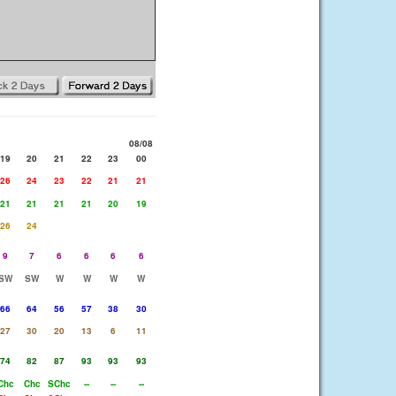
08/08
19
20
21
22
23
00
26
24
23
22
21
21
21
21
21
21
20
19
26
24
9
7
6
6
6
6
SW
SW
W
W
W
W
66
64
56
57
38
30
27
30
20
13
6
11
74
82
87
93
93
93
Chc
Chc
SChc
--
--
--