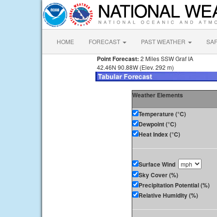
HOME
FORECAST
PAST WEATHER
SA
Point Forecast:
2 Miles SSW Graf IA
42.46N 90.88W (Elev. 292 m)
Weather Elements
Temperature (°C)
Dewpoint (°C)
Heat Index (°C)
Surface Wind
Sky Cover (%)
Precipitation Potential (%)
Relative Humidity (%)