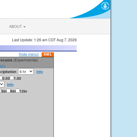
ABOUT
Last Update: 1:26 am CDT Aug 7, 2026
[hide menu]
orecasts
(Experimental)
vey
cipitation
info
0.50
1.00
info
3in
6in
12in