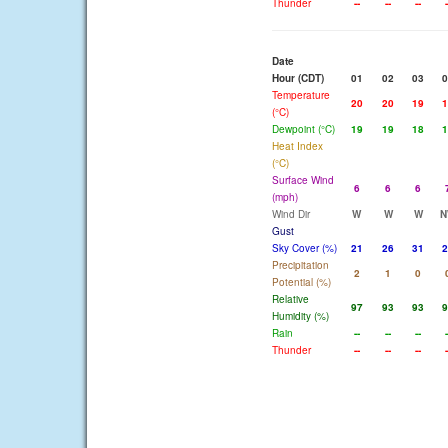
Thunder
--
--
--
-
Date
Hour (CDT)
01
02
03
0
Temperature
20
20
19
1
(°C)
Dewpoint (°C)
19
19
18
1
Heat Index
(°C)
Surface Wind
6
6
6
(mph)
Wind Dir
W
W
W
N
Gust
Sky Cover (%)
21
26
31
2
Precipitation
2
1
0
Potential (%)
Relative
97
93
93
9
Humidity (%)
Rain
--
--
--
-
Thunder
--
--
--
-