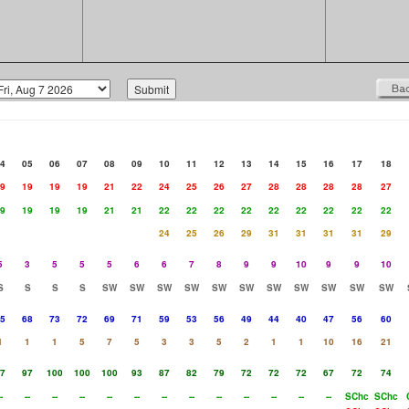
4
05
06
07
08
09
10
11
12
13
14
15
16
17
18
9
19
19
19
21
22
24
25
26
27
28
28
28
28
27
9
19
19
19
21
21
22
22
22
22
22
22
22
22
22
24
25
26
29
31
31
31
31
29
5
3
5
5
5
6
6
7
8
9
9
10
9
9
10
S
S
S
S
SW
SW
SW
SW
SW
SW
SW
SW
SW
SW
SW
5
68
73
72
69
71
59
53
56
49
44
40
47
56
60
1
1
1
5
7
5
3
3
5
2
1
1
10
16
21
7
97
100
100
100
93
87
82
79
72
72
72
67
72
74
-
--
--
--
--
--
--
--
--
--
--
--
--
SChc
SChc