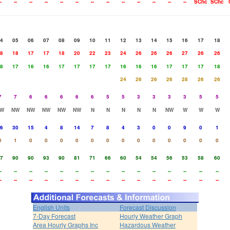
-
--
--
--
--
--
--
--
--
--
--
--
--
SChc
SChc
4
05
06
07
08
09
10
11
12
13
14
15
16
17
18
8
18
17
17
18
20
22
23
24
26
26
26
27
26
26
8
17
16
16
17
17
17
17
16
16
16
17
17
17
18
24
26
26
26
28
26
26
7
7
6
6
6
6
6
5
5
3
3
3
3
5
5
W
NW
NW
NW
NW
NW
N
N
N
N
N
NW
W
W
W
6
30
15
4
8
14
7
8
4
3
0
0
9
0
1
0
1
0
0
0
0
0
0
0
0
0
0
0
0
0
7
90
90
93
90
81
71
66
60
54
54
56
53
58
60
-
--
--
--
--
--
--
--
--
--
--
--
--
--
--
-
--
--
--
--
--
--
--
--
--
--
--
--
--
--
English Units
Forecast Discussion
7-Day Forecast
Hourly Weather Graph
Area Hourly Graphs Inc
Hazardous Weather