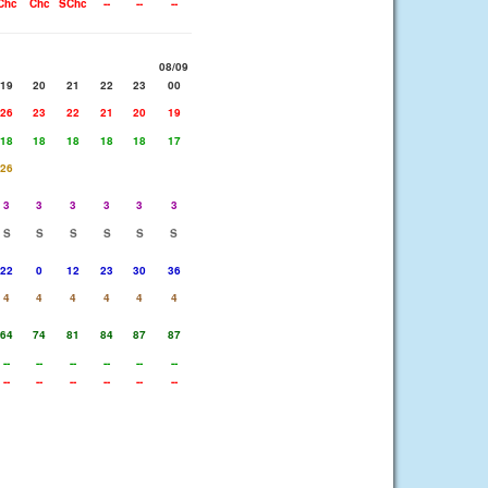
Chc
Chc
SChc
--
--
--
08/09
19
20
21
22
23
00
26
23
22
21
20
19
18
18
18
18
18
17
26
3
3
3
3
3
3
S
S
S
S
S
S
22
0
12
23
30
36
4
4
4
4
4
4
64
74
81
84
87
87
--
--
--
--
--
--
--
--
--
--
--
--