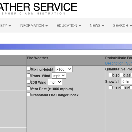
FETY
INFORMATION
EDUCATION
NEWS
SEARCH
Fire Weather
Probabilistic F
Description
|
Sur
Quantitative Pre
Mixing Height
0.10
0.25
Trans. Wind
Snowfall
20ft Wind
0.1in
1in
Vent Rate (x1000 mph-m)
Grassland Fire Danger Index