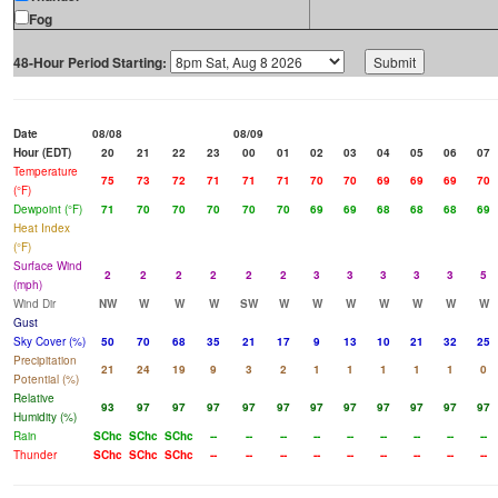
Fog
48-Hour Period Starting:
Date
08/08
08/09
Hour (EDT)
20
21
22
23
00
01
02
03
04
05
06
07
Temperature
75
73
72
71
71
71
70
70
69
69
69
70
(°F)
Dewpoint (°F)
71
70
70
70
70
70
69
69
68
68
68
69
Heat Index
(°F)
Surface Wind
2
2
2
2
2
2
3
3
3
3
3
5
(mph)
Wind Dir
NW
W
W
W
SW
W
W
W
W
W
W
W
Gust
Sky Cover (%)
50
70
68
35
21
17
9
13
10
21
32
25
Precipitation
21
24
19
9
3
2
1
1
1
1
1
0
Potential (%)
Relative
93
97
97
97
97
97
97
97
97
97
97
97
Humidity (%)
Rain
SChc
SChc
SChc
--
--
--
--
--
--
--
--
--
Thunder
SChc
SChc
SChc
--
--
--
--
--
--
--
--
--