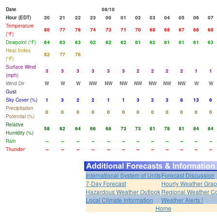
Date
08/10
Hour (EDT)
20
21
22
23
00
01
02
03
04
05
06
07
Temperature
80
77
76
74
73
71
70
68
68
67
66
68
(°F)
Dewpoint (°F)
64
63
63
62
62
62
61
62
61
61
61
63
Heat Index
82
77
76
(°F)
Surface Wind
3
3
3
3
3
3
2
2
2
2
1
1
(mph)
Wind Dir
W
W
W
NW
NW
NW
NW
NW
NW
NW
W
W
Gust
Sky Cover (%)
1
3
2
2
1
1
3
2
3
8
13
6
Precipitation
0
0
0
0
0
0
0
0
0
0
0
0
Potential (%)
Relative
58
62
64
66
68
73
73
81
78
81
84
84
Humidity (%)
Rain
--
--
--
--
--
--
--
--
--
--
--
--
Thunder
--
--
--
--
--
--
--
--
--
--
--
--
International System of Units
Forecast Discussion
7-Day Forecast
Hourly Weather Gra
Hazardous Weather Outlook
Regional Weather Co
Local Climate Information
Weather Alerts !
Home